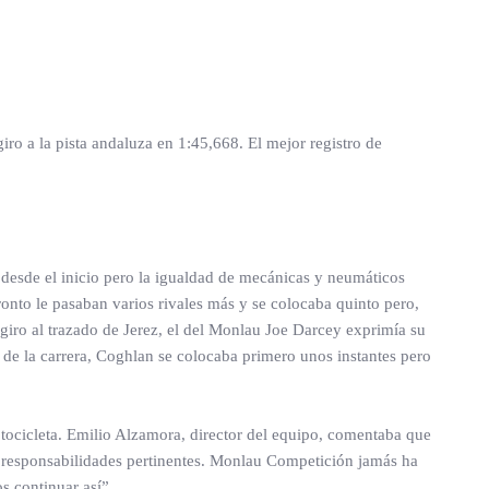
giro a la pista andaluza en 1:45,668. El mejor registro de
e desde el inicio pero la igualdad de mecánicas y neumáticos
ronto le pasaban varios rivales más y se colocaba quinto pero,
 giro al trazado de Jerez, el del Monlau Joe Darcey exprimía su
s de la carrera, Coghlan se colocaba primero unos instantes pero
otocicleta. Emilio Alzamora, director del equipo, comentaba que
s responsabilidades pertinentes. Monlau Competición jamás ha
s continuar así”.