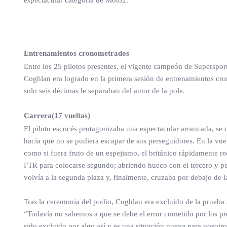
espectacular categoría de Moto2.
Entrenamientos cronometrados
Entre los 25 pilotos presentes, el vigente campeón de Supersport s
Coghlan era logrado en la primera sesión de entrenamientos cron
solo seis décimas le separaban del autor de la pole.
Carrera(17 vueltas)
El piloto escocés protagonizaba una espectacular arrancada, se c
hacía que no se pudiera escapar de sus perseguidores. En la vue
como si fuera fruto de un espejismo, el británico rápidamente re
FTR para colocarse segundo; abriendo hueco con el tercero y pers
volvía a la segunda plaza y, finalmente, cruzaba por debajo de 
Tras la ceremonia del podio, Coghlan era excluido de la prueba 
“Todavía no sabemos a que se debe el error cometido por los pr
sido excluido por algo así y es una situación nueva para nosotr