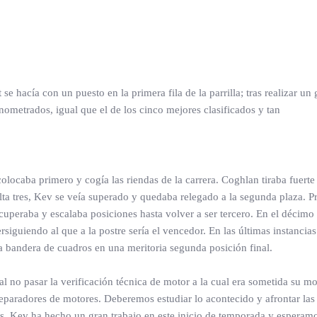
e hacía con un puesto en la primera fila de la parrilla; tras realizar un 
ometrados, igual que el de los cinco mejores clasificados y tan
olocaba primero y cogía las riendas de la carrera. Coghlan tiraba fuert
lta tres, Kev se veía superado y quedaba relegado a la segunda plaza. P
cuperaba y escalaba posiciones hasta volver a ser tercero. En el décimo
iguiendo al que a la postre sería el vencedor. En las últimas instancia
la bandera de cuadros en una meritoria segunda posición final.
al no pasar la verificación técnica de motor a la cual era sometida su m
eparadores de motores. Deberemos estudiar lo acontecido y afrontar la
os. Kev ha hecho un gran trabajo en este inicio de temporada y esperamo