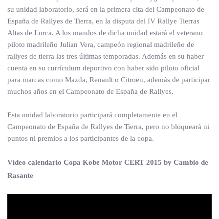
su unidad laboratorio, será en la primera cita del Campeonato de
España de Rallyes de Tierra, en la disputa del IV Rallye Tierras
Altas de Lorca. A los mandos de dicha unidad estará el veterano
piloto madrileño Julian Vera, campeón regional madrileño de
rallyes de tierra las tres últimas temporadas. Además en su haber
cuenta en su currículum deportivo con haber sido piloto oficial
para marcas como Mazda, Renault o Citroën, además de participar
muchos años en el Campeonato de España de Rallyes.
Esta unidad laboratorio participará completamente en el
Campeonato de España de Rallyes de Tierra, pero no bloqueará ni
puntos ni premios a los participantes de la copa.
Vídeo calendario Copa Kobe Motor CERT 2015 by Cambio de
Rasante