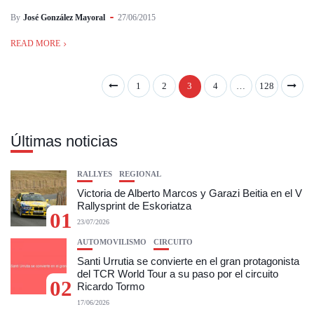
By
José González Mayoral
27/06/2015
READ MORE
1
2
3
4
…
128
Últimas noticias
RALLYES
REGIONAL
Victoria de Alberto Marcos y Garazi Beitia en el V
Rallysprint de Eskoriatza
01
23/07/2026
AUTOMOVILISMO
CIRCUITO
Santi Urrutia se convierte en el gran protagonista
del TCR World Tour a su paso por el circuito
02
Ricardo Tormo
17/06/2026