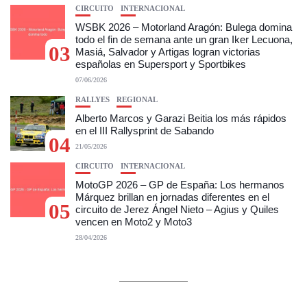
CIRCUITO
INTERNACIONAL
WSBK 2026 – Motorland Aragón: Bulega domina
todo el fin de semana ante un gran Iker Lecuona,
03
Masiá, Salvador y Artigas logran victorias
españolas en Supersport y Sportbikes
07/06/2026
RALLYES
REGIONAL
Alberto Marcos y Garazi Beitia los más rápidos
en el III Rallysprint de Sabando
04
21/05/2026
CIRCUITO
INTERNACIONAL
MotoGP 2026 – GP de España: Los hermanos
Márquez brillan en jornadas diferentes en el
05
circuito de Jerez Ángel Nieto – Agius y Quiles
vencen en Moto2 y Moto3
28/04/2026