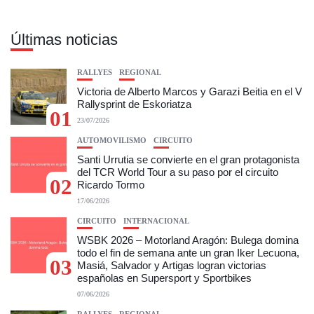
Últimas noticias
RALLYES
REGIONAL
Victoria de Alberto Marcos y Garazi Beitia en el V
Rallysprint de Eskoriatza
01
23/07/2026
AUTOMOVILISMO
CIRCUITO
Santi Urrutia se convierte en el gran protagonista
del TCR World Tour a su paso por el circuito
02
Ricardo Tormo
17/06/2026
CIRCUITO
INTERNACIONAL
WSBK 2026 – Motorland Aragón: Bulega domina
todo el fin de semana ante un gran Iker Lecuona,
03
Masiá, Salvador y Artigas logran victorias
españolas en Supersport y Sportbikes
07/06/2026
RALLYES
REGIONAL