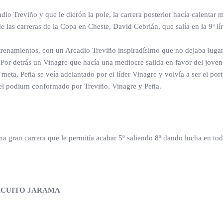
 Treviño y que le dierón la pole, la carrera posterior hacía calentar m
e las carreras de la Copa en Cheste, David Cebrián, que salía en la 9ª lín
entrenamientos, con un Arcadio Treviño inspiradísimo que no dejaba lug
. Por detrás un Vinagre que hacía una mediocre salida en favor del joven
meta, Peña se veía adelantado por el líder Vinagre y volvía a ser el po
o el podium conformado por Treviño, Vinagre y Peña.
na gran carrera que le permitía acabar 5º saliendo 8º dando lucha en to
IRCUITO JARAMA