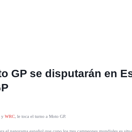
o GP se disputarán en E
GP
K
y
WRC
, le toca el turno a Moto GP.
ara el panorama español que copo los tres campeones mundiales es situa