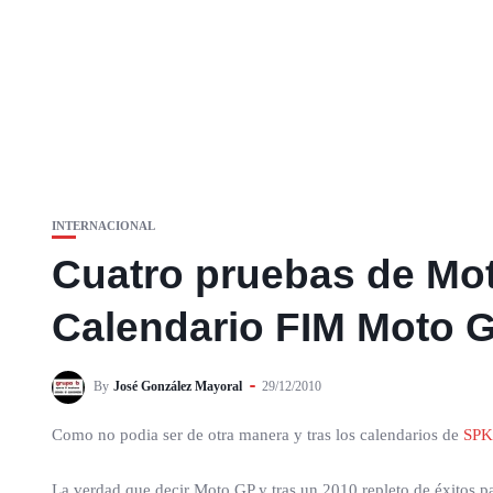
INTERNACIONAL
Cuatro pruebas de Mot
Calendario FIM Moto 
By
José González Mayoral
29/12/2010
Como no podia ser de otra manera y tras los calendarios de
SP
La verdad que decir Moto GP y tras un 2010 repleto de éxitos p