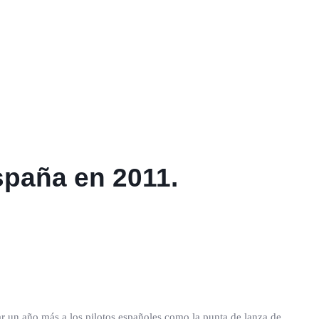
spaña en 2011.
r un año más a los pilotos españoles como la punta de lanza de