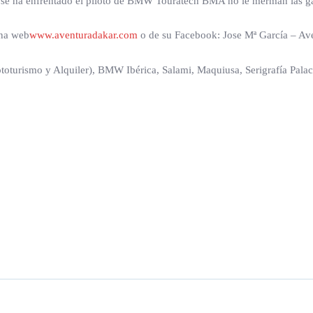
ue se ha enfrentado el piloto de BMW Touratech BMA no le merman las g
ina web
www.aventuradakar.com
o de su Facebook: Jose Mª García – Av
toturismo y Alquiler), BMW Ibérica, Salami, Maquiusa, Serigrafía Pala