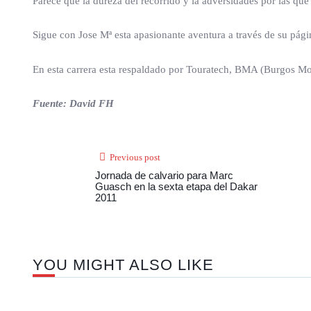
Parece que la dureza del recorrido y la adversidades por las q
Sigue con Jose Mª esta apasionante aventura a través de su pág
En esta carrera esta respaldado por Touratech, BMA (Burgos Mo
Fuente: David FH
Previous post
Jornada de calvario para Marc
Guasch en la sexta etapa del Dakar
2011
YOU MIGHT ALSO LIKE