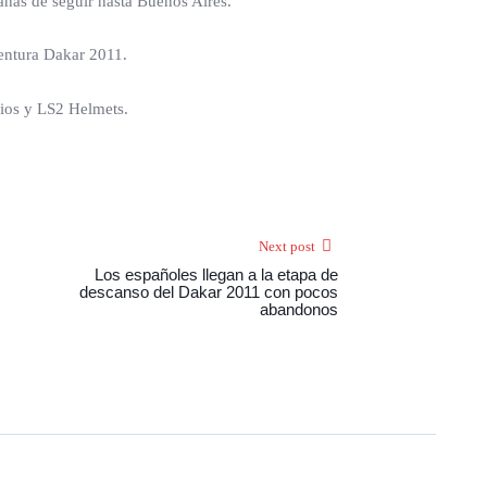
anas de seguir hasta Buenos Aires.
entura Dakar 2011.
cios y LS2 Helmets.
Next post
Los españoles llegan a la etapa de
descanso del Dakar 2011 con pocos
abandonos