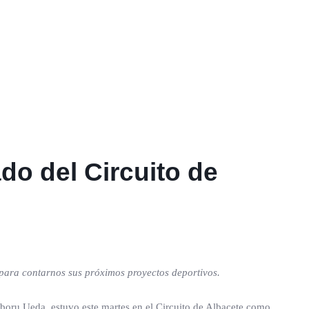
ado del Circuito de
a para contarnos sus próximos proyectos deportivos.
oboru Ueda, estuvo este martes en el Circuito de Albacete como