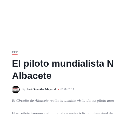
CEV
El piloto mundialista N
Albacete
By
José González Mayoral
01/02/2011
El Circuito de Albacete recibe la amable visita del ex piloto m
El ex piloto japonés del mundial de motociclismo, gran rival de