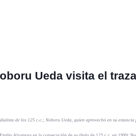
oboru Ueda visita el traz
undialista de los 125 c.c.; Noboru Ueda, quien aprovechó en su estanci
 Emilio Alzamora en la consecución de su título de 125 c.c. en 1999; N