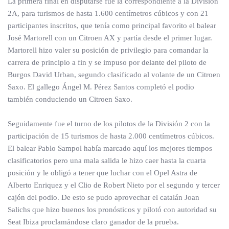
La primera final en disputarse fue la correspondiente a la División
2A, para turismos de hasta 1.600 centímetros cúbicos y con 21
participantes inscritos, que tenía como principal favorito el balear
José Martorell con un Citroen AX y partía desde el primer lugar.
Martorell hizo valer su posición de privilegio para comandar la
carrera de principio a fin y se impuso por delante del piloto de
Burgos David Urban, segundo clasificado al volante de un Citroen
Saxo. El gallego Ángel M. Pérez Santos completó el podio
también conduciendo un Citroen Saxo.
Seguidamente fue el turno de los pilotos de la División 2 con la
participación de 15 turismos de hasta 2.000 centímetros cúbicos.
El balear Pablo Sampol había marcado aquí los mejores tiempos
clasificatorios pero una mala salida le hizo caer hasta la cuarta
posición y le obligó a tener que luchar con el Opel Astra de
Alberto Enriquez y el Clio de Robert Nieto por el segundo y tercer
cajón del podio. De esto se pudo aprovechar el catalán Joan
Salichs que hizo buenos los pronósticos y pilotó con autoridad su
Seat Ibiza proclamándose claro ganador de la prueba.