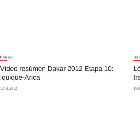
DAKAR
DA
Video resúmen Dakar 2012 Etapa 10:
Ló
Iquique-Arica
tr
12/01/2012
19/