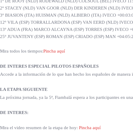
1º DE ROOY (NLD) RODEWALD (NLD) COLSOUL (BEL) IVECO 11:
2º STACEY (NLD) VAN GOOR (NLD) DER KINDEREN (NLD) IVECO
3º BIASION (ITA) HUISMAN (NLD) ALBIERO (ITA) IVECO +00:03:
12º VILA (ESP) TORRALLARDONA (ESP) VAN EERD (NLD) IVECO 
13º ADUA (FRA) MARCO ALCAYNA (ESP) TORRES (ESP) IVECO +0
25º JUVANTENY (ESP) ROMAN (ESP) CRIADO (ESP) MAN +04:05:
Mira todos los tiempos:
Pincha aquí
DE INTERES ESPECIAL PILOTOS ESPAÑOLES
Accede a la información de lo que han hecho los españoles de manera i
LA ETAPA SIGUIENTE
La próxima jornada, ya la 5ª, Fiambalá espera a los participantes en un
DE INTERES:
Mira el video resumen de la etapa de hoy:
Pincha aquí