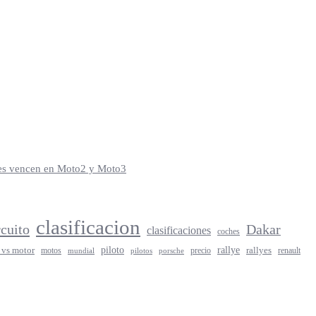
iles vencen en Moto2 y Moto3
clasificacion
rcuito
Dakar
clasificaciones
coches
rallye
piloto
rallyes
 vs motor
motos
precio
renault
mundial
porsche
pilotos