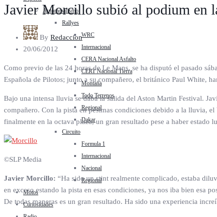
Javier Morcillo subió al podium en 
Automovilismo
Rallyes
WRC
By
Redaccion
Internacional
20/06/2012
CERA Nacional Asfalto
Como previo de las 24 horas de Le Mans, se ha disputó el pasado sábado
CERT Nacional Tierra
Española de Pilotos; junto a su compañero, el británico Paul White, ha
Montaña
Todo Terrenos
Bajo una intensa lluvia se daba la salida del Aston Martin Festival. Javi
Regional
compañero. Con la pista en pésimas condiciones debido a la lluvia, el 
Dakar
finalmente en la octava plaza, un gran resultado pese a haber estado lu
Circuito
Formula 1
Internacional
©SLP Media
Nacional
Javier Morcillo:
“Ha sido un stint realmente complicado, estaba diluvi
Regional
en exceso estando la pista en esas condiciones, ya nos iba bien esa po
Motos
De todas maneras es un gran resultado. Ha sido una experiencia increíb
Curiosidades
Radio