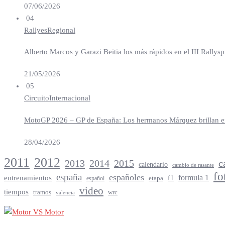
07/06/2026
04
Rallyes
Regional
Alberto Marcos y Garazi Beitia los más rápidos en el III Rallys
21/05/2026
05
Circuito
Internacional
MotoGP 2026 – GP de España: Los hermanos Márquez brillan en 
28/04/2026
2012
2011
2013
2014
c
2015
calendario
cambio de rasante
fo
españa
españoles
entrenamientos
formula 1
f1
español
etapa
video
tiempos
tramos
wrc
valencia