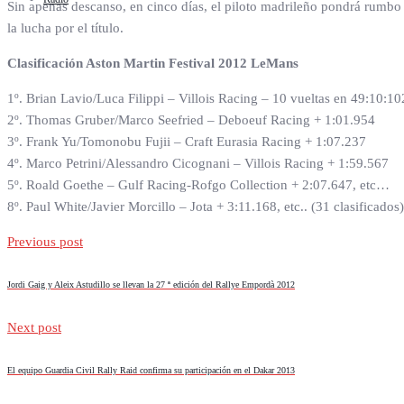
Sin apenas descanso, en cinco días, el piloto madrileño pondrá rumb
la lucha por el título.
Clasificación Aston Martin Festival 2012 LeMans
1º. Brian Lavio/Luca Filippi – Villois Racing – 10 vueltas en 49:10:10
2º. Thomas Gruber/Marco Seefried – Deboeuf Racing + 1:01.954
3º. Frank Yu/Tomonobu Fujii – Craft Eurasia Racing + 1:07.237
4º. Marco Petrini/Alessandro Cicognani – Villois Racing + 1:59.567
5º. Roald Goethe – Gulf Racing-Rofgo Collection + 2:07.647, etc…
8º. Paul White/Javier Morcillo – Jota + 3:11.168, etc.. (31 clasificados)
Previous post
Jordi Gaig y Aleix Astudillo se llevan la 27 ª edición del Rallye Empordà 2012
Next post
El equipo Guardia Civil Rally Raid confirma su participación en el Dakar 2013