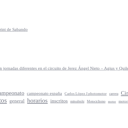
print de Sabando
jornadas diferentes en el circuito de Jerez Ángel Nieto – Agius y Qu
ampeonato
Ci
campeonato españa
Carlos López J.photomotor
carrera
tos
horarios
inscritos
general
mitsubishi
Motociclismo
motor
motor