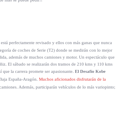
ué más se puede pedir!!
a está perfectamente revisado y ellos con más ganas que nunca
categoría de coches de Serie (T2) donde se medirán con lo mejor
salida, además de muchos camiones y motor. Un espectáculo que
cañiz. El sábado se realizarán dos tramos de 210 kms y 110 kms
sí que la carrera promete ser apasionante.
El Desafío Kobe
a Baja España-Aragón.
Muchos aficionados disfrutarán de la
camiones. Además, participarán vehículos de lo más variopinto;