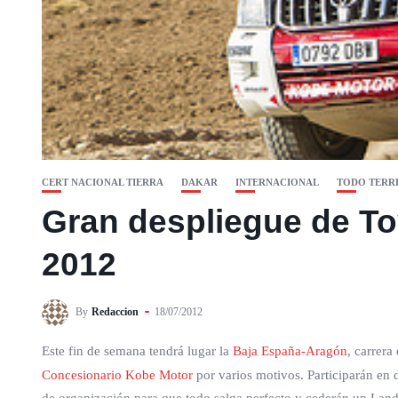
CERT NACIONAL TIERRA
DAKAR
INTERNACIONAL
TODO TERR
Gran despliegue de To
2012
By
Redaccion
18/07/2012
Este fin de semana tendrá lugar la
Baja España-Aragón
, carrer
Concesionario Kobe Motor
por varios motivos. Participarán en