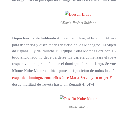
de organización para que todo salga perfecto y cederán un Land
©David Jiménez Rubiano
Deportivamente hablando
A nivel deportivo, el binomio Albert
para ir deprisa y disfrutar del desierto de los Monegros. El obje
de España… y del mundo. El Equipo Kobe Motor saldrá con el do
todo aficionado no debe perderse. La carrera comenzará el jueve
respectivamente; repitiéndose el domingo el tramo largo. Se vue
Motor
Kobe Motor también pone a disposición de todos los afi
etapa del domingo, entre ellos José Maria Servia y su mujer Fi
desde multitud de Toyota hasta un Renault 4…4×4!
©Kobe Motor