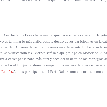
 Cruiser 150 a la Cadena Ser para que lo puedan utilizar sus oyentes. Q
o Dorsch-Carlos Bravo tiene mucho que decir en esta carrera. El Toyot
tivo es terminar lo más arriba posible dentro de los participantes en la 
rsal 16. Al cierre de las inscripciones más de setenta TT tomarán la 
s las verificaciones; el viernes será la etapa prólogo en Motorland, Al
lve a correr por la zona más dura y seca del desierto de los Monegros a
cionados al TT que no desean competir una manera de vivir de cerca l
na Román.
Ambos participantes del Paris-Dakar tanto en coches como en 