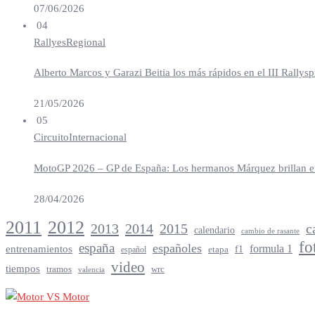
07/06/2026
04
Rallyes
Regional
Alberto Marcos y Garazi Beitia los más rápidos en el III Rallys
21/05/2026
05
Circuito
Internacional
MotoGP 2026 – GP de España: Los hermanos Márquez brillan en 
28/04/2026
2012
2011
2013
2014
c
2015
calendario
cambio de rasante
fo
españa
españoles
entrenamientos
formula 1
f1
español
etapa
video
tiempos
tramos
wrc
valencia