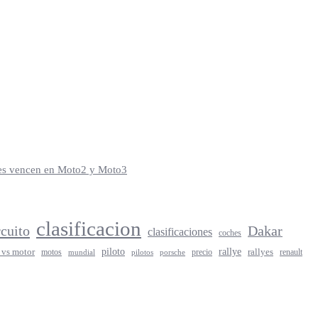
iles vencen en Moto2 y Moto3
clasificacion
rcuito
Dakar
clasificaciones
coches
rallye
piloto
rallyes
 vs motor
motos
precio
renault
mundial
porsche
pilotos