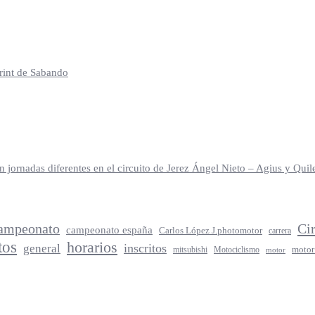
print de Sabando
jornadas diferentes en el circuito de Jerez Ángel Nieto – Agius y Qu
ampeonato
Ci
campeonato españa
Carlos López J.photomotor
carrera
tos
horarios
inscritos
general
mitsubishi
Motociclismo
motor
motor