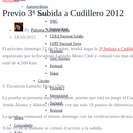
Montaña
Automovilismo
Previo 3ª Subida a Cudillero 2012
Rallyes
WRC
Internacional
By
Paloma Alvarez Arca
CERA Nacional Asfalto
18/10/2012
CERT Nacional Tierra
El próximo domingo 21 de Octubre, tendrá lugar la
3ª Subida a Cudill
Montaña
organizado por la Escudería Lamuño Motor Club y contará con mas de m
Todo Terrenos
total de 4,500 kms.
Regional
Dakar
Circuito
© Escudería Lamuño Motor Club.
Formula 1
Internacional
La prueba se presenta muy interesante, puesto que está en juego el Cam
Nacional
Joselu Alonso y Alberto Ordóñez con tan solo 19 puntos de diferencia
Regional
La prueba comenzará el mismo domingo con las verificaciones técnicas
Motos
Curiosidades
A las 10 de la mañana se cortará el acceso a la subida.
Radio