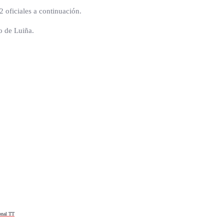
 oficiales a continuación.
to de Luiña.
ional TT