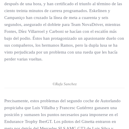
después de una hora, y han certificado el triunfo al término de las
ciento treinta minutos de carrera programados. Eskelinen y
Campaniço han cruzado la línea de meta a cuarenta y seis
segundos, asegurado el doblete para Team NovaDriver, mientras
Fontes, Díez Villarroel y Carboni se hacían con el escalón más
bajo del podio. Éstos han protagonizado un apasionante duelo con
sus compañeros, los hermanos Ramos, pero la dupla lusa se ha
visto perjudicada por un problema con una rueda que les hacía
perder varias vueltas.
©Rafa Sanchez
Precisamente, estos problemas del segundo coche de Autorlando
propiciaba que Luis Villalba y Francesc Gutiérrez ganasen una
posición y sumasen los puntos necesarios para imponerse en el
Endurance Trophy IberGT. Los pilotos del Ginetta entraron en
meta por detrás del Mercedes SLS AMG GT3 de Luis Silva y