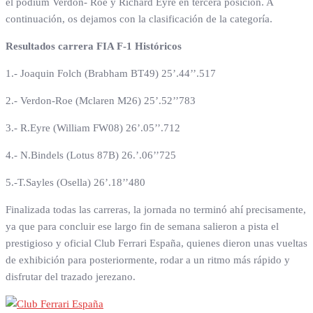
el pódium Verdon- Roe y Richard Eyre en tercera posición. A
continuación, os dejamos con la clasificación de la categoría.
Resultados carrera FIA F-1 Históricos
1.- Joaquin Folch (Brabham BT49) 25’.44’’.517
2.- Verdon-Roe (Mclaren M26) 25’.52’’783
3.- R.Eyre (William FW08) 26’.05’’.712
4.- N.Bindels (Lotus 87B) 26.’.06’’725
5.-T.Sayles (Osella) 26’.18’’480
Finalizada todas las carreras, la jornada no terminó ahí precisamente,
ya que para concluir ese largo fin de semana salieron a pista el
prestigioso y oficial Club Ferrari España, quienes dieron unas vueltas
de exhibición para posteriormente, rodar a un ritmo más rápido y
disfrutar del trazado jerezano.