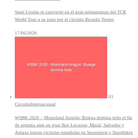
Santi Urrutia se convierte en el gran protagonista del TCR
World Tour a su paso por el circuito Ricardo Tormo
17/06/2026
03
Circuito
Internacional
WSBK 2026 – Motorland Aragón: Bulega domina todo el fin
de semana ante un gran Iker Lecuona, Masiá, Salvador y
Artigas logran victorias españolas en Supersport y Sportbikes