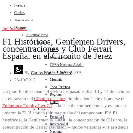
Portada
Coches
Tasa tú coche
Deporte
Internacional
Automovilismo
F1 Históricos, Gentlemen Drivers,
Rallyes
concentraciones y Club Ferrari
WRC
España, en el Circuito de Jerez
Internacional
CERA Nacional Asfalto
CERT Nacional Tierra
By
Carlos López Jiménez
Montaña
23/10/2012
Todo Terrenos
Un gran fin de semana el vivido los pasados días 13 y 14 de Octubre
Regional
en el trazado del
Circuito de Jerez
, donde además de disputarse el
Dakar
Endurance Trophy Iber GT
, a la lista de competiciones y eventos se
Circuito
unieron la F1 Histórica (última prueba del campeonato FIA F1
Formula 1
históricos),
la Gentlemen & Guest, la concentración de Clásicos, la
Internacional
concentración de Harley Davidson – motos veteranas y la asistencia
Nacional