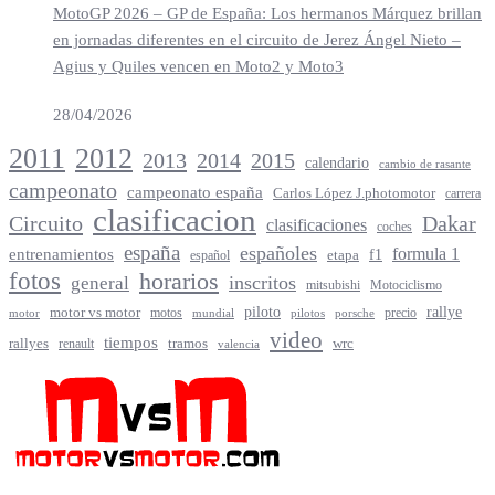
MotoGP 2026 – GP de España: Los hermanos Márquez brillan
en jornadas diferentes en el circuito de Jerez Ángel Nieto –
Agius y Quiles vencen en Moto2 y Moto3
28/04/2026
2012
2011
2013
2014
2015
calendario
cambio de rasante
campeonato
campeonato españa
Carlos López J.photomotor
carrera
clasificacion
Circuito
Dakar
clasificaciones
coches
españa
españoles
entrenamientos
formula 1
f1
español
etapa
fotos
horarios
inscritos
general
mitsubishi
Motociclismo
rallye
piloto
motor vs motor
motos
precio
motor
mundial
porsche
pilotos
video
tiempos
rallyes
tramos
renault
wrc
valencia