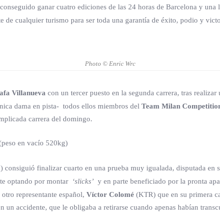
conseguido ganar cuatro ediciones de las 24 horas de Barcelona y una 
te de cualquier turismo para ser toda una garantía de éxito, podio y victo
Photo © Enric Wrc
afa Villanueva
con un tercer puesto en la segunda carrera, tras realiz
ica dama en pista- todos ellos miembros del
Team Milan Competitio
mplicada carrera del domingo.
peso en vacío 520kg)
consiguió finalizar cuarto en una prueba muy igualada, disputada en se
iente optando por montar
‘slicks’
y en parte beneficiado por la pronta apa
l otro representante español,
Víctor Colomé
(KTR) que en su primera car
n un accidente, que le obligaba a retirarse cuando apenas habían transcu