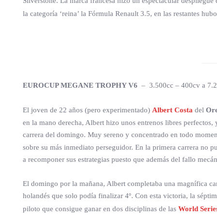
Silverstone. La marca francesa hizo un espectacular despliegue
la categoría ‘reina’ la Fórmula Renault 3.5, en las restantes hub
EUROCUP MEGANE TROPHY V6
– 3.500cc – 400cv a 7.2
El joven de 22 años (pero experimentado)
Albert Costa
del
Or
en la mano derecha, Albert hizo unos entrenos libres perfectos, y
carrera del domingo. Muy sereno y concentrado en todo mome
sobre su más inmediato perseguidor. En la primera carrera no pu
a recomponer sus estrategias puesto que además del fallo mecáni
El domingo por la mañana, Albert completaba una magnífica car
holandés que solo podía finalizar 4º. Con esta victoria, la sépti
piloto que consigue ganar en dos disciplinas de las
World Serie