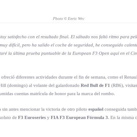
Photo © Enric Wrc
y satisfecho con el resultado final. El sábado nos faltó ritmo para pel
muy difícil, pero ha salido el coche de seguridad, he conseguido calen
putaré la última prueba puntuable de la European F3 Open aquí en el Ci
ofreció diferentes actividades durante el fin de semana, como el Renau
Hill (domingo) al volante del galardonado
Red Bull de F1
(RB6), visita
sumidas cuentas matrícula de honor para la marca del rombo.
 sin antes mencionar la victoria de otro piloto
español
conseguida tambi
soluto de
F3 Euroseries
y
FIA F3 European Fórmula 3
. En la misma 