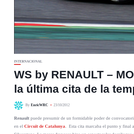
INTERNACIONAL
WS by RENAULT – MON
la última cita de la te
By
EnricWRC
23/10/2012
Renault
puede presumir de un formidable poder de convocatoria 
en el
Circuit de Catalunya
. Esta cita marcaba el punto y final 