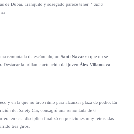
las de Dubai. Tranquilo y sosegado parece tener ‘
alma
ria.
ar una remontada de escándalo, un
Santi Navarro
que no se
n
. Destacar la brillante actuación del joven
Álex Villanueva
co y en la que no tuvo ritmo para alcanzar plaza de podio. En
rición del Safety Car, consagró una remontada de 6
rera en esta disciplina finalizó en posiciones muy retrasadas
rrido tres giros.