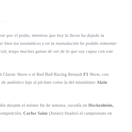
ear por el podio, mientras que hoy la lluvia ha dejado la
tar bien los neumáticos y en la reanudación he podido remontar
rcuit, tengo muchas ganas de ver de lo que soy capaz con este
lt Classic Show o el Red Bull Racing Renault
F1
Show, con
s de auténtico lujo al pit-lane como la del mismísimo
Alain
én durante el mismo fin de semana, sucedía en
Hockenheim,
competición,
Carlos Sainz
(Junior) finalizó el campeonato en