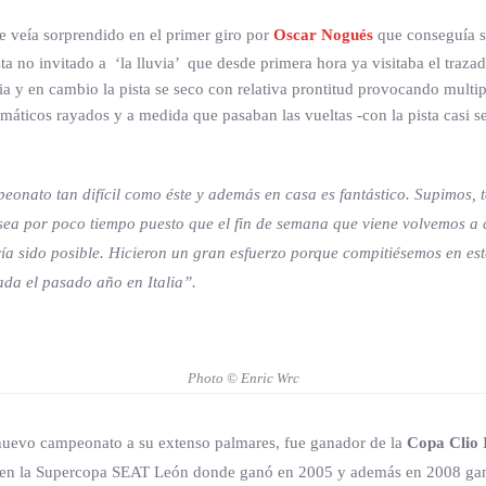
e veía sorprendido en el primer giro por
Oscar Nogués
que conseguía si
ta no invitado a ‘la lluvia’ que desde primera hora ya visitaba el traz
via y en cambio la pista se seco con relativa prontitud provocando multi
ticos rayados y a medida que pasaban las vueltas -con la pista casi se
eonato tan difícil como éste y además en casa es fantástico. Supimos,
 sea por poco tiempo puesto que el fin de semana que viene volvemos a 
ría sido posible. Hicieron un gran esfuerzo porque compitiésemos en e
ada el pasado año en Italia”
.
Photo © Enric Wrc
 nuevo campeonato a su extenso palmares, fue ganador de la
Copa Clio I
n en la Supercopa SEAT León donde ganó en 2005 y además en 2008 gan