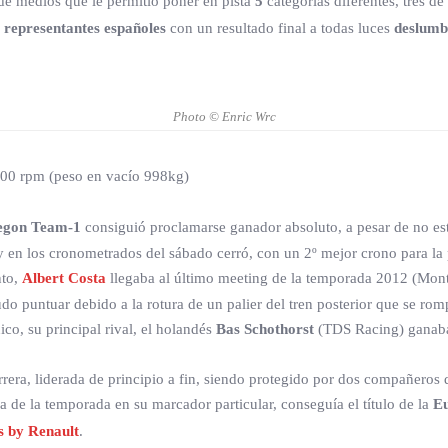
 de medios que le permitió poner en pista
5
categorías diferentes, tres 
o
representantes españoles
con un resultado final a todas luces
deslumb
Photo © Enric Wrc
00 rpm (peso en vacío 998kg)
egon Team-1
consiguió proclamarse ganador absoluto, a pesar de no esta
 en los cronometrados del sábado cerró, con un 2º mejor crono para la pa
nto,
Albert Costa
llegaba al último meeting de la temporada 2012 (Mon
do puntuar debido a la rotura de un palier del tren posterior que se ro
co, su principal rival, el holandés
Bas Schothorst
(TDS Racing) ganaba 
rera, liderada de principio a fin, siendo protegido por dos compañero
ma de la temporada en su marcador particular, conseguía el título de la
E
s by Renault
.