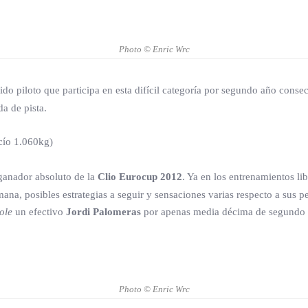
Photo © Enric Wrc
ido piloto que participa en esta difícil categoría por segundo año consec
da de pista.
cío 1.060kg)
ganador absoluto de la
Clio Eurocup 2012
. Ya en los entrenamientos l
na, posibles estrategias a seguir y sensaciones varias respecto a sus 
ole
un efectivo
Jordi Palomeras
por apenas media décima de segundo p
Photo © Enric Wrc