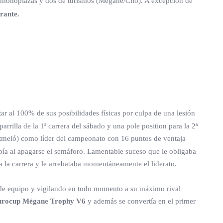
de monoplazas y dos de turismos (Megane/Clio). A excepción de
rante.
r al 100% de sus posibilidades físicas por culpa de una lesión
rrilla de la 1ª carrera del sábado y una pole position para la 2ª
tmeló) como líder del campeonato con 16 puntos de ventaja
mpía al apagarse el semáforo. Lamentable suceso que le obligaba
la carrera y le arrebataba momentáneamente el liderato.
s de equipo y vigilando en todo momento a su máximo rival
urocup Mégane Trophy V6
y además se convertía en el primer