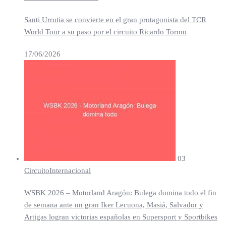
Santi Urrutia se convierte en el gran protagonista del TCR
World Tour a su paso por el circuito Ricardo Tormo
17/06/2026
03
Circuito
Internacional
WSBK 2026 – Motorland Aragón: Bulega domina todo el fin
de semana ante un gran Iker Lecuona, Masiá, Salvador y
Artigas logran victorias españolas en Supersport y Sportbikes