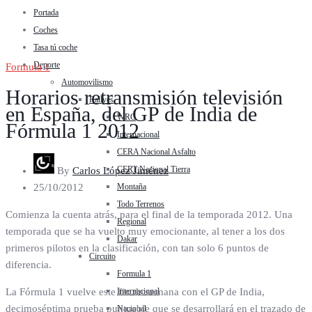
Portada
Coches
Tasa tú coche
Deporte
Formula 1
Automovilismo
Horarios retransmisión televisión
Rallyes
en España, del GP de India de
WRC
Fórmula 1 2012
Internacional
CERA Nacional Asfalto
CERT Nacional Tierra
By
Carlos López Jiménez
Montaña
25/10/2012
Todo Terrenos
Comienza la cuenta atrás, para el final de la temporada 2012. Una
Regional
temporada que se ha vuelto muy emocionante, al tener a los dos
Dakar
primeros pilotos en la clasificación, con tan solo 6 puntos de
Circuito
diferencia.
Formula 1
Internacional
La Fórmula 1 vuelve este fin de semana con el GP de India,
decimoséptima prueba puntuable que se desarrollará en el trazado de
Nacional