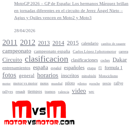
MotoGP 2026 – GP de España: Los hermanos Márquez brillan
en jornadas diferentes en el circuito de Jerez Ángel Nieto –
Agius y Quiles vencen en Moto2 y Moto3
28/04/2026
2012
2011
2013
2014
2015
calendario
cambio de rasante
campeonato
campeonato españa
Carlos López J.photomotor
carrera
clasificacion
Circuito
Dakar
clasificaciones
coches
españa
españoles
entrenamientos
formula 1
f1
español
etapa
fotos
horarios
inscritos
general
mitsubishi
Motociclismo
rallye
piloto
motor vs motor
motos
precio
motor
mundial
porsche
pilotos
video
tiempos
rallyes
tramos
renault
wrc
valencia