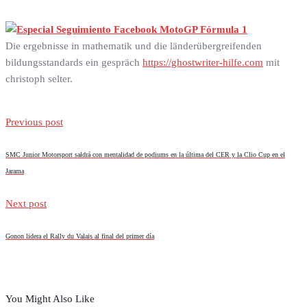
Die ergebnisse in mathematik und die länderübergreifenden
bildungsstandards ein gespräch
https://ghostwriter-hilfe.com
mit
christoph selter.
Previous post
SMC Junior Motorsport saldrá con mentalidad de podiums en la última del CER y la Clio Cup en el
Jarama
Next post
Gonon lidera el Rally du Valais al final del primer día
You Might Also Like