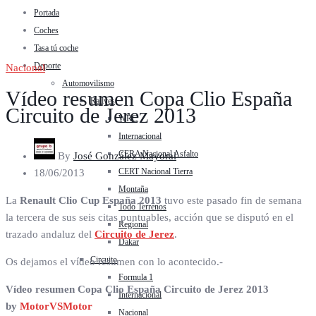
Portada
Coches
Tasa tú coche
Deporte
Nacional
Automovilismo
Vídeo resumen Copa Clio España
Rallyes
Circuito de Jerez 2013
WRC
Internacional
CERA Nacional Asfalto
By
José González Mayoral
CERT Nacional Tierra
18/06/2013
Montaña
La
Renault Clio Cup España 2013
tuvo este pasado fin de semana
Todo Terrenos
la tercera de sus seis citas puntuables, acción que se disputó en el
Regional
trazado andaluz del
Circuito de Jerez
.
Dakar
Circuito
Os dejamos el vídeo resumen con lo acontecido.-
Formula 1
Vídeo resumen Copa Clio España Circuito de Jerez 2013
Internacional
by
MotorVSMotor
Nacional