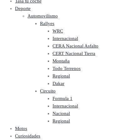
Tasa tú coche
Deporte
Automovilismo
Rallyes
WRC
Internacional
CERA Nacional Asfalto
CERT Nacional Tierra
Montaña
Todo Terrenos
Regional
Dakar
Circuito
Formula 1
Internacional
Nacional
Regional
Motos
Curiosidades