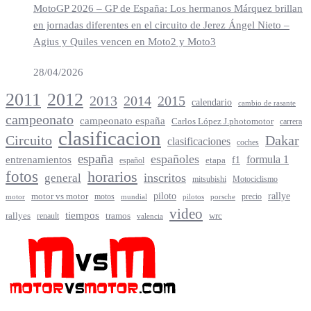
MotoGP 2026 – GP de España: Los hermanos Márquez brillan
en jornadas diferentes en el circuito de Jerez Ángel Nieto –
Agius y Quiles vencen en Moto2 y Moto3
28/04/2026
2012
2011
2013
2014
2015
calendario
cambio de rasante
campeonato
campeonato españa
Carlos López J.photomotor
carrera
clasificacion
Circuito
Dakar
clasificaciones
coches
españa
españoles
entrenamientos
formula 1
f1
español
etapa
fotos
horarios
inscritos
general
mitsubishi
Motociclismo
rallye
piloto
motor vs motor
motos
precio
motor
mundial
porsche
pilotos
video
tiempos
rallyes
tramos
renault
wrc
valencia