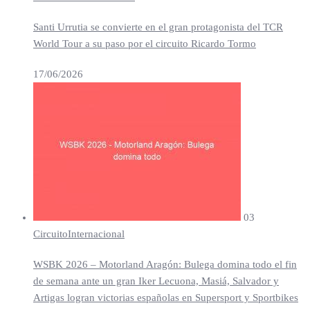
Santi Urrutia se convierte en el gran protagonista del TCR
World Tour a su paso por el circuito Ricardo Tormo
17/06/2026
03
Circuito
Internacional
WSBK 2026 – Motorland Aragón: Bulega domina todo el fin
de semana ante un gran Iker Lecuona, Masiá, Salvador y
Artigas logran victorias españolas en Supersport y Sportbikes