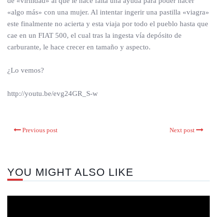
de «virilidad» al que le hace falta una ayuda para poder hacer
«algo más» con una mujer. Al intentar ingerir una pastilla «viagra»
este finalmente no acierta y esta viaja por todo el pueblo hasta que
cae en un FIAT 500, el cual tras la ingesta vía depósito de
carburante, le hace crecer en tamaño y aspecto.
¿Lo vemos?
http://youtu.be/evg24GR_S-w
Previous post
Next post
YOU MIGHT ALSO LIKE