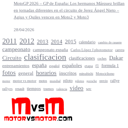
MotoGP 2026 – GP de España: Los hermanos Márquez brillan
en jornadas diferentes en el circuito de Jerez Ángel Nieto –
Agius y Quiles vencen en Moto2 y Moto3
28/04/2026
2012
2011
2013
2014
2015
calendario
cambio de rasante
campeonato
campeonato españa
Carlos López J.photomotor
carrera
clasificacion
Circuito
Dakar
clasificaciones
coches
españa
españoles
entrenamientos
formula 1
f1
español
etapa
fotos
horarios
inscritos
general
mitsubishi
Motociclismo
rallye
piloto
motor vs motor
motos
precio
motor
mundial
porsche
pilotos
video
tiempos
rallyes
tramos
renault
wrc
valencia