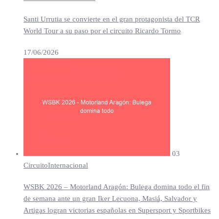
Santi Urrutia se convierte en el gran protagonista del TCR
World Tour a su paso por el circuito Ricardo Tormo
17/06/2026
03
Circuito
Internacional
WSBK 2026 – Motorland Aragón: Bulega domina todo el fin
de semana ante un gran Iker Lecuona, Masiá, Salvador y
Artigas logran victorias españolas en Supersport y Sportbikes