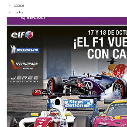
Portada
Coches
Tasa tú coche
Deporte
Automovilismo
Rallyes
WRC
Internacional
CERA Nacional Asfalto
CERT Nacional Tierra
Montaña
Todo Terrenos
Regional
Dakar
Circuito
Formula 1
Internacional
Nacional