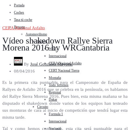
Portada
Coches
Tasa tú coche
Deporte
CERA Nacional Asfalto
Automovilismo
Vídeo shakedown Rallye Sierra
Rallyes
Morena 2016 by WRCantabria
WRC
Internacional
CERA Nacional Asfalto
By
José González Mayoral
CERT Nacional Tierra
08/04/2016
Montaña
Es la primera cita puntuable para el Campeonato de España de
Todo Terrenos
Rallyes de Asfalto 2016 que se celebra en la península, os hablamos
Regional
del Rallye Sierra Morena 2016. Pues bien, esta misma mañana se ha
Dakar
disputado el shakedown donde varios de los equipos han testeado
Circuito
sus monturas de cara al inicio de competición que tendrá lugar esta
Formula 1
misma tarde.
Internacional
Tal y como hemos comentado, esta cita será puntuable para el
Nacional