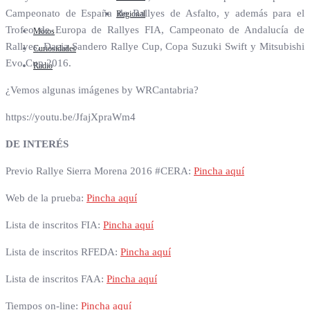
Campeonato de España de Rallyes de Asfalto, y además para el
Regional
Trofeo de Europa de Rallyes FIA, Campeonato de Andalucía de
Motos
Rallyes, Dacia Sandero Rallye Cup, Copa Suzuki Swift y Mitsubishi
Curiosidades
Evo Cup 2016.
Radio
¿Vemos algunas imágenes by WRCantabria?
https://youtu.be/JfajXpraWm4
DE INTERÉS
Previo Rallye Sierra Morena 2016 #CERA:
Pincha aquí
Web de la prueba:
Pincha aquí
Lista de inscritos FIA:
Pincha aquí
Lista de inscritos RFEDA:
Pincha aquí
Lista de inscritos FAA:
Pincha aquí
Tiempos on-line:
Pincha aquí