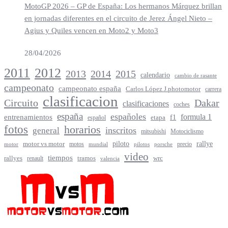
MotoGP 2026 – GP de España: Los hermanos Márquez brillan
en jornadas diferentes en el circuito de Jerez Ángel Nieto –
Agius y Quiles vencen en Moto2 y Moto3
28/04/2026
2012
2011
2013
2014
2015
calendario
cambio de rasante
campeonato
campeonato españa
Carlos López J.photomotor
carrera
clasificacion
Circuito
Dakar
clasificaciones
coches
españa
españoles
entrenamientos
formula 1
f1
español
etapa
fotos
horarios
inscritos
general
mitsubishi
Motociclismo
rallye
piloto
motor vs motor
motos
precio
motor
mundial
porsche
pilotos
video
tiempos
rallyes
tramos
renault
wrc
valencia