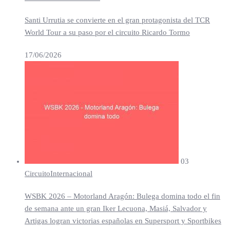
Santi Urrutia se convierte en el gran protagonista del TCR
World Tour a su paso por el circuito Ricardo Tormo
17/06/2026
03
Circuito
Internacional
WSBK 2026 – Motorland Aragón: Bulega domina todo el fin
de semana ante un gran Iker Lecuona, Masiá, Salvador y
Artigas logran victorias españolas en Supersport y Sportbikes