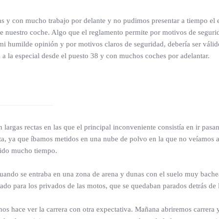
 y con mucho trabajo por delante y no pudimos presentar a tiempo el es
de nuestro coche. Algo que el reglamento permite por motivos de seguri
i humilde opinión y por motivos claros de seguridad, debería ser válido
 a la especial desde el puesto 38 y con muchos coches por adelantar.
 largas rectas en las que el principal inconveniente consistía en ir pasan
 ruta, ya que íbamos metidos en una nube de polvo en la que no veíamos
dido mucho tiempo.
cuando se entraba en una zona de arena y dunas con el suelo muy bache
do para los privados de las motos, que se quedaban parados detrás de la
 nos hace ver la carrera con otra expectativa. Mañana abriremos carrer