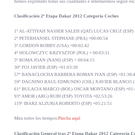
hemos exprimido todas sus cualidades e intentaremos seguir es
Clasificación 2ª Etapa Dakar 2012 Categoría Coches
1º AL-ATTIYAH NASSER SALEH (QAT) LUCAS CRUZ (ESP) 0
2º PETERHANSEL STEPHANE (FRA) +00:00:54
3º GORDON ROBBY (USA) +00:02:42
4º HOLOWCZYC KRZYSZTOF (POL) + 00:03:31
5º ROMA JOAN (NANI) (ESP) + 00:04:15
30º FOJ JAVIER (ESP) +01:03:38
57º BANACLOCHA BARBERA ROMAN IVAN (ESP) +01:38:
59º DAGNINO RAUL EDMUNDO (CHL) XAVIER BLANCO (ES
61º BULACIA MARCO (BOL) OSCAR MONTANO (ESP) +01:
93º AMOR (ARG) RUBI (ESP) TOYOTA +02:53:26
119º IBARZ ALZURIA ROBERTO (ESP) +05:21:51
Mira todos los tiempos:
Pincha aquí
Clasificación General tras 2ª Etapa Dakar 2012 Categoría C