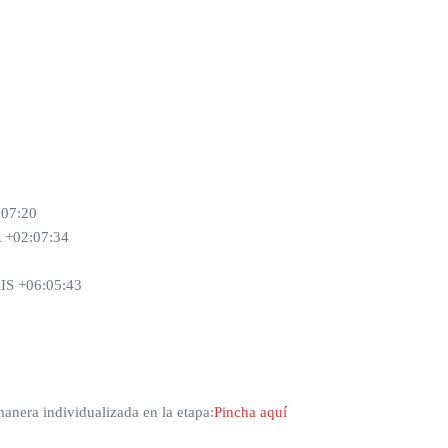
07:20
+02:07:34
S +06:05:43
anera individualizada en la etapa:
Pincha aquí