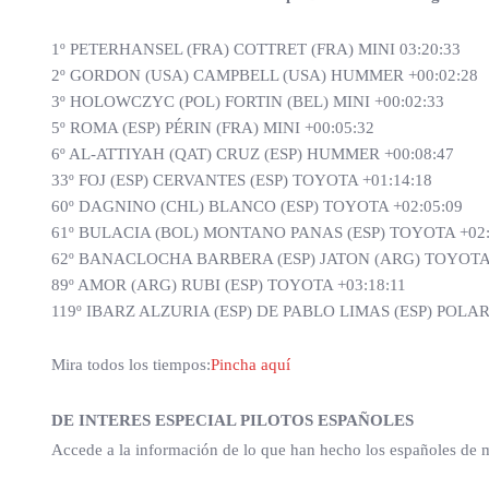
1º PETERHANSEL (FRA) COTTRET (FRA) MINI 03:20:33
2º GORDON (USA) CAMPBELL (USA) HUMMER +00:02:28
3º HOLOWCZYC (POL) FORTIN (BEL) MINI +00:02:33
5º ROMA (ESP) PÉRIN (FRA) MINI +00:05:32
6º AL-ATTIYAH (QAT) CRUZ (ESP) HUMMER +00:08:47
33º FOJ (ESP) CERVANTES (ESP) TOYOTA +01:14:18
60º DAGNINO (CHL) BLANCO (ESP) TOYOTA +02:05:09
61º BULACIA (BOL) MONTANO PANAS (ESP) TOYOTA +02:
62º BANACLOCHA BARBERA (ESP) JATON (ARG) TOYOTA 
89º AMOR (ARG) RUBI (ESP) TOYOTA +03:18:11
119º IBARZ ALZURIA (ESP) DE PABLO LIMAS (ESP) POLARI
Mira todos los tiempos:
Pincha aquí
DE INTERES ESPECIAL PILOTOS ESPAÑOLES
Accede a la información de lo que han hecho los españoles de m