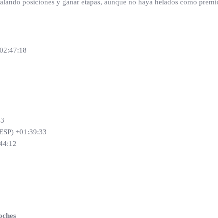
calando posiciones y ganar etapas, aunque no haya helados como premi
2:47:18
43
P) +01:39:33
44:12
oches