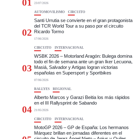
01
23/07/2026
AUTOMOVILISMO
CIRCUITO
Santi Urrutia se convierte en el gran protagonista
del TCR World Tour a su paso por el circuito
02
Ricardo Tormo
17/06/2026
CIRCUITO
INTERNACIONAL
WSBK 2026 – Motorland Aragón: Bulega domina
todo el fin de semana ante un gran Iker Lecuona,
03
Masiá, Salvador y Artigas logran victorias
españolas en Supersport y Sportbikes
07/06/2026
RALLYES
REGIONAL
Alberto Marcos y Garazi Beitia los más rápidos
en el III Rallysprint de Sabando
04
21/05/2026
CIRCUITO
INTERNACIONAL
MotoGP 2026 – GP de España: Los hermanos
Márquez brillan en jornadas diferentes en el
circuito de Jerez Ángel Nieto – Agius y Quiles