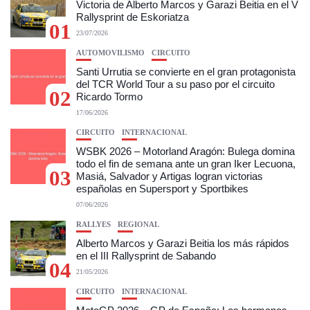
Victoria de Alberto Marcos y Garazi Beitia en el V
Rallysprint de Eskoriatza
01
23/07/2026
AUTOMOVILISMO
CIRCUITO
Santi Urrutia se convierte en el gran protagonista
del TCR World Tour a su paso por el circuito
02
Ricardo Tormo
17/06/2026
CIRCUITO
INTERNACIONAL
WSBK 2026 – Motorland Aragón: Bulega domina
todo el fin de semana ante un gran Iker Lecuona,
03
Masiá, Salvador y Artigas logran victorias
españolas en Supersport y Sportbikes
07/06/2026
RALLYES
REGIONAL
Alberto Marcos y Garazi Beitia los más rápidos
en el III Rallysprint de Sabando
04
21/05/2026
CIRCUITO
INTERNACIONAL