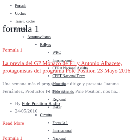
Portada
Coches
Tasa tú coche
formula 1
Deporte
Automovilismo
Rallyes
Formula 1
WRC
Internacional
La previa del GP Mónaco de F1 y Antonio Albacete,
CERA Nacional Asfalto
protagonistas del programa Pole Position 23 Mayo 2016
CERT Nacional Tierra
Una semana más el programa que dirige y presenta Juanma
Montaña
Fernández, Productor F1 Movistar +, Pole Position, nos ha...
Todo Terrenos
Regional
By
Pole Position Radio
Dakar
24/05/2016
Circuito
Read More
Formula 1
Internacional
Formula 1
Nacional