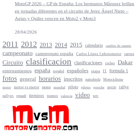
MotoGP 2026 – GP de España: Los hermanos Márquez brillan
en jornadas diferentes en el circuito de Jerez Ángel Nieto –
Agius y Quiles vencen en Moto2 y Moto3
28/04/2026
2012
2011
2013
2014
2015
calendario
cambio de rasante
campeonato
campeonato españa
Carlos López J.photomotor
carrera
clasificacion
Circuito
Dakar
clasificaciones
coches
españa
españoles
entrenamientos
formula 1
f1
español
etapa
fotos
horarios
inscritos
general
mitsubishi
Motociclismo
rallye
piloto
motor vs motor
motos
precio
motor
mundial
porsche
pilotos
video
tiempos
rallyes
tramos
renault
wrc
valencia