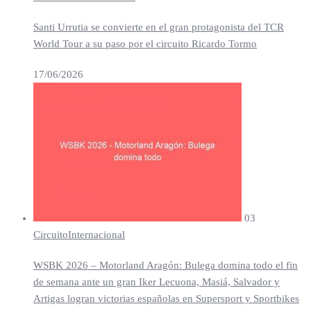
Santi Urrutia se convierte en el gran protagonista del TCR
World Tour a su paso por el circuito Ricardo Tormo
17/06/2026
03
Circuito
Internacional
WSBK 2026 – Motorland Aragón: Bulega domina todo el fin
de semana ante un gran Iker Lecuona, Masiá, Salvador y
Artigas logran victorias españolas en Supersport y Sportbikes