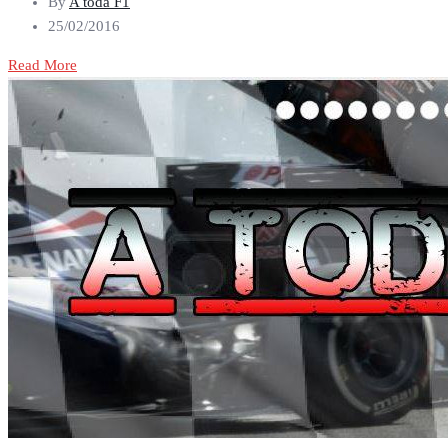
By
A toda F1
25/02/2016
Read More