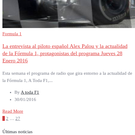
Formula 1
La entrevista al piloto español Alex Palou y la actualidad
de la Fórmula 1, protagonistas del programa Jueves 28
Enero 2016
Esta semana el programa de radio que gira entorno a la actualidad de
la Fórmula 1, A Toda F1,...
By
A toda F1
30/01/2016
Read More
Paginación
1
2
…
27
de
entradas
Últimas noticias