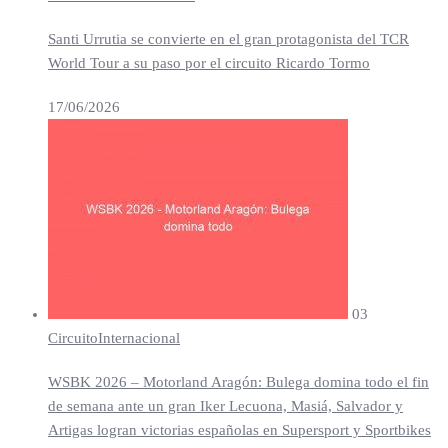
Santi Urrutia se convierte en el gran protagonista del TCR
World Tour a su paso por el circuito Ricardo Tormo
17/06/2026
03
Circuito
Internacional
WSBK 2026 – Motorland Aragón: Bulega domina todo el fin
de semana ante un gran Iker Lecuona, Masiá, Salvador y
Artigas logran victorias españolas en Supersport y Sportbikes