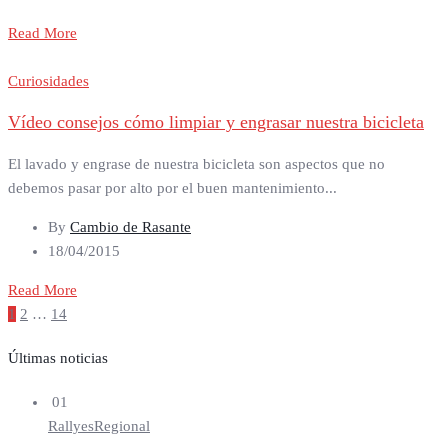
Read More
Curiosidades
Vídeo consejos cómo limpiar y engrasar nuestra bicicleta
El lavado y engrase de nuestra bicicleta son aspectos que no
debemos pasar por alto por el buen mantenimiento...
By
Cambio de Rasante
18/04/2015
Read More
Paginación
1
2
…
14
de
entradas
Últimas noticias
01
Rallyes
Regional