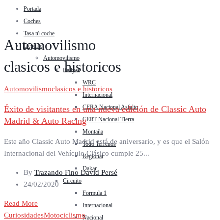
Portada
Coches
Tasa tú coche
Automovilismo
Deporte
Automovilismo
clasicos e historicos
Rallyes
WRC
Automovilismo
clasicos e historicos
Internacional
CERA Nacional Asfalto
Éxito de visitantes en una nueva edición de Classic Auto
Madrid & Auto Racing
CERT Nacional Tierra
Montaña
Este año Classic Auto Madrid está de aniversario, y es que el Salón
Todo Terrenos
Internacional del Vehículo Clásico cumple 25...
Regional
Dakar
By
Trazando Fino David Persé
Circuito
24/02/2020
Formula 1
Read More
Internacional
Curiosidades
Motociclismo
Nacional