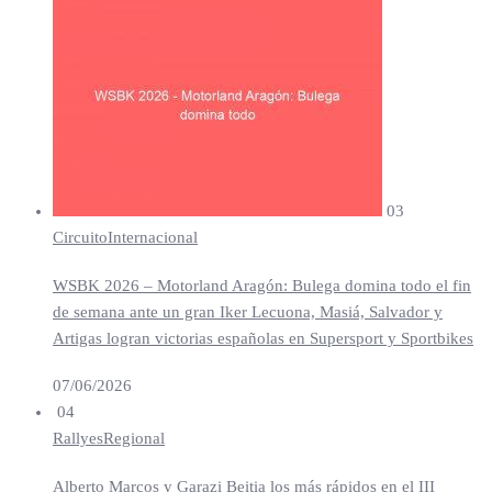
03
Circuito
Internacional
WSBK 2026 – Motorland Aragón: Bulega domina todo el fin
de semana ante un gran Iker Lecuona, Masiá, Salvador y
Artigas logran victorias españolas en Supersport y Sportbikes
07/06/2026
04
Rallyes
Regional
Alberto Marcos y Garazi Beitia los más rápidos en el III