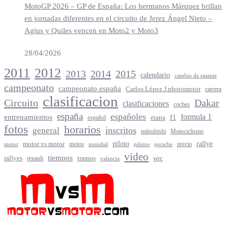
MotoGP 2026 – GP de España: Los hermanos Márquez brillan
en jornadas diferentes en el circuito de Jerez Ángel Nieto –
Agius y Quiles vencen en Moto2 y Moto3
28/04/2026
2012
2011
2013
2014
2015
calendario
cambio de rasante
campeonato
campeonato españa
Carlos López J.photomotor
carrera
clasificacion
Circuito
Dakar
clasificaciones
coches
españa
españoles
entrenamientos
formula 1
f1
español
etapa
fotos
horarios
inscritos
general
mitsubishi
Motociclismo
rallye
piloto
motor vs motor
motos
precio
motor
mundial
porsche
pilotos
video
tiempos
rallyes
tramos
renault
wrc
valencia