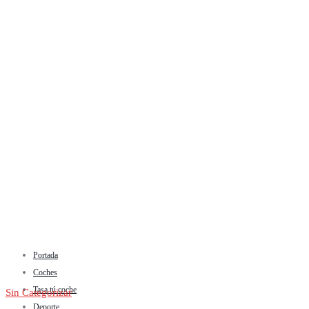
Portada
Coches
Tasa tú coche
Sin Categorizar
Deporte