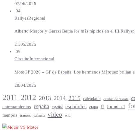
07/06/2026
04
Rallyes
Regional
Alberto Marcos y Garazi Beitia los más rápidos en el III Rallys
21/05/2026
05
Circuito
Internacional
MotoGP 2026 – GP de España: Los hermanos Márquez brillan en 
28/04/2026
2012
2011
2013
2014
c
2015
calendario
cambio de rasante
fo
españa
españoles
entrenamientos
formula 1
f1
español
etapa
video
tiempos
tramos
wrc
valencia