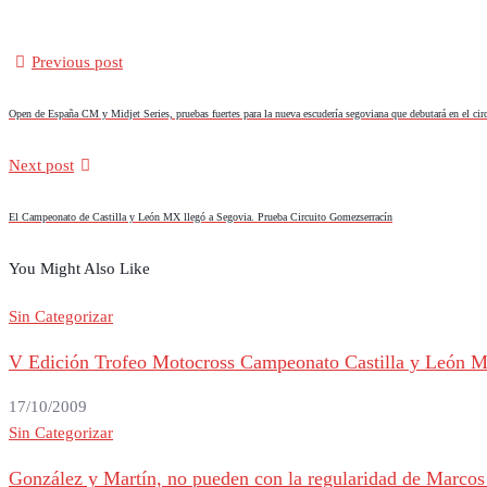
Previous post
Open de España CM y Midjet Series, pruebas fuertes para la nueva escudería segoviana que debutará en el cir
Next post
El Campeonato de Castilla y León MX llegó a Segovia. Prueba Circuito Gomezserracín
You Might Also Like
Sin Categorizar
V Edición Trofeo Motocross Campeonato Castilla y León M
17/10/2009
Sin Categorizar
González y Martín, no pueden con la regularidad de Marco