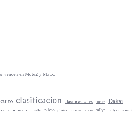
iles vencen en Moto2 y Moto3
clasificacion
rcuito
Dakar
clasificaciones
coches
rallye
piloto
rallyes
 vs motor
motos
precio
renault
mundial
porsche
pilotos