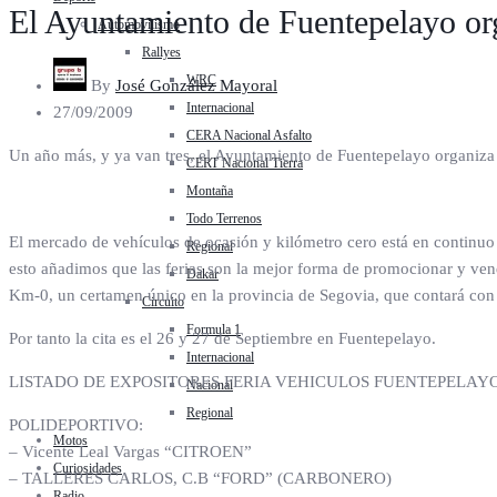
El Ayuntamiento de Fuentepelayo org
Automovilismo
Rallyes
WRC
By
José González Mayoral
Internacional
27/09/2009
CERA Nacional Asfalto
Un año más, y ya van tres, el Ayuntamiento de Fuentepelayo organiza la
CERT Nacional Tierra
Montaña
Todo Terrenos
El mercado de vehículos de ocasión y kilómetro cero está en continuo 
Regional
esto añadimos que las ferias son la mejor forma de promocionar y ven
Dakar
Km-0, un certamen único en la provincia de Segovia, que contará con
Circuito
Formula 1
Por tanto la cita es el 26 y 27 de Septiembre en Fuentepelayo.
Internacional
LISTADO DE EXPOSITORES FERIA VEHICULOS FUENTEPELAY
Nacional
Regional
POLIDEPORTIVO:
Motos
– Vicente Leal Vargas “CITROEN”
Curiosidades
– TALLERES CARLOS, C.B “FORD” (CARBONERO)
Radio