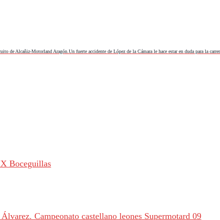
cuito de Alcañiz-Motorland Aragón.Un fuerte accidente de López de la Cámara le hace estar en duda para la carr
X Boceguillas
s Álvarez. Campeonato castellano leones Supermotard 09