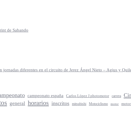
print de Sabando
jornadas diferentes en el circuito de Jerez Ángel Nieto – Agius y Qu
ampeonato
Ci
campeonato españa
Carlos López J.photomotor
carrera
tos
horarios
inscritos
general
mitsubishi
Motociclismo
motor
motor