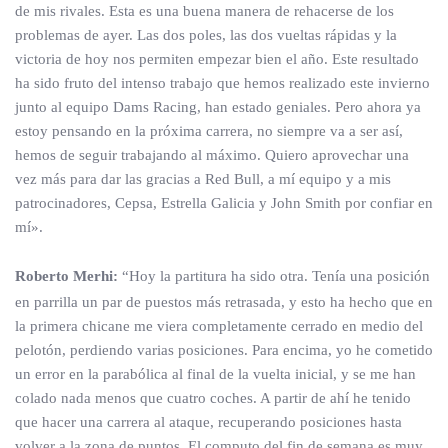
de mis rivales. Esta es una buena manera de rehacerse de los
problemas de ayer. Las dos poles, las dos vueltas rápidas y la
victoria de hoy nos permiten empezar bien el año. Este resultado
ha sido fruto del intenso trabajo que hemos realizado este invierno
junto al equipo Dams Racing, han estado geniales. Pero ahora ya
estoy pensando en la próxima carrera, no siempre va a ser así,
hemos de seguir trabajando al máximo. Quiero aprovechar una
vez más para dar las gracias a Red Bull, a mí equipo y a mis
patrocinadores, Cepsa, Estrella Galicia y John Smith por confiar en
mí».
Roberto Merhi:
“Hoy la partitura ha sido otra. Tenía una posición
en parrilla un par de puestos más retrasada, y esto ha hecho que en
la primera chicane me viera completamente cerrado en medio del
pelotón, perdiendo varias posiciones. Para encima, yo he cometido
un error en la parabólica al final de la vuelta inicial, y se me han
colado nada menos que cuatro coches. A partir de ahí he tenido
que hacer una carrera al ataque, recuperando posiciones hasta
volver a la zona de puntos. El computo del fin de semana es muy