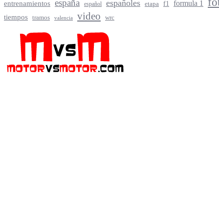
fo
españa
españoles
entrenamientos
formula 1
f1
español
etapa
video
tiempos
tramos
wrc
valencia