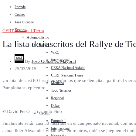
Portada
Coches
Tasa tú coche
Deporte
CERT Nacional Tierra
Automovilismo
La lista de inscritos del Rallye de T
Rallyes
WRC
Internacional
By
José González Mayoral
CERA Nacional Asfalto
25/03/2015
CERT Nacional Tierra
Un total de casi 80 inscritos serán los que se den cita a partir del vi
Montaña
Pamplona su epicentro.
Todo Terrenos
Regional
Dakar
© David Persé – Trazando Fino
Circuito
Formula 1
Finalmente serán casi 50 inscritos en el campeonato nacional, con no
Internacional
actual líder Alexander Villanueva entre otros, quién se jueguen el tít