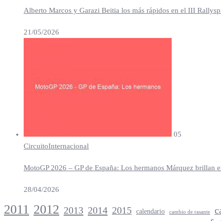
Alberto Marcos y Garazi Beitia los más rápidos en el III Rallys
21/05/2026
05
Circuito
Internacional
MotoGP 2026 – GP de España: Los hermanos Márquez brillan en 
28/04/2026
2012
2011
2013
2014
c
2015
calendario
cambio de rasante