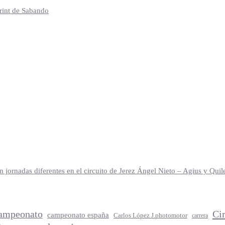
print de Sabando
jornadas diferentes en el circuito de Jerez Ángel Nieto – Agius y Qu
ampeonato
Ci
campeonato españa
Carlos López J.photomotor
carrera