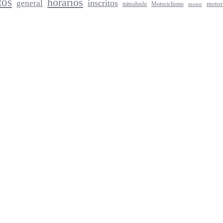
tos
horarios
inscritos
general
mitsubishi
Motociclismo
motor
motor