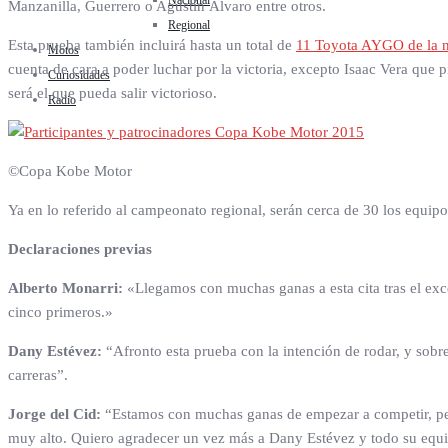
Nacional
Manzanilla, Guerrero o Agustín Álvaro entre otros.
Regional
Esta prueba también incluirá hasta un total de
11 Toyota AYGO de la 
Motos
cuenta de cara a poder luchar por la victoria, excepto Isaac Vera que 
Curiosidades
será el que pueda salir victorioso.
Radio
©Copa Kobe Motor
Ya en lo referido al campeonato regional, serán cerca de 30 los equipo
Declaraciones previas
Alberto Monarri:
«Llegamos con muchas ganas a esta cita tras el exce
cinco primeros.»
Dany Estévez:
“Afronto esta prueba con la intención de rodar, y sobr
carreras”.
Jorge del Cid:
“Estamos con muchas ganas de empezar a competir, pero
muy alto. Quiero agradecer un vez más a Dany Estévez y todo su equi