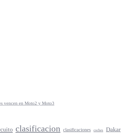
iles vencen en Moto2 y Moto3
clasificacion
rcuito
Dakar
clasificaciones
coches