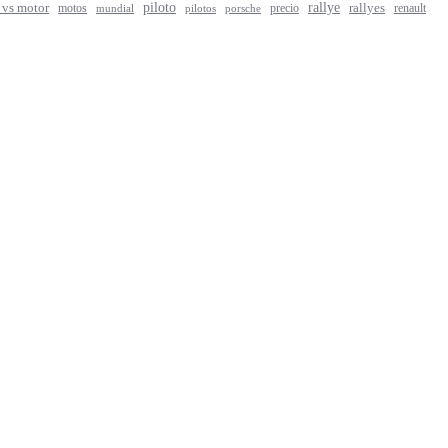
rallye
piloto
rallyes
 vs motor
motos
precio
renault
mundial
porsche
pilotos