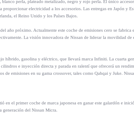
 blanco perla, plateado metalizado, negro y rojo perla. El único accesor
ra proporcionar electricidad a los accesorios. Las entregas en Japón y
rlanda, el Reino Unido y los Países Bajos.
o del año próximo. Actualmente este coche de emisiones cero se fabric
ectivamente. La visión innovadora de Nissan de liderar la movilidad de 
híbrido, gasolina y eléctrico, que llevará marca Infiniti. La cuarta ge
 cilindros e inyección directa y parada en ralentí que ofrecerá un ren
os de emisiones en su gama crossover, tales como Qahqai y Juke. Nissa
tió en el primer coche de marca japonesa en ganar este galardón e ini
a generación del Nissan Micra.