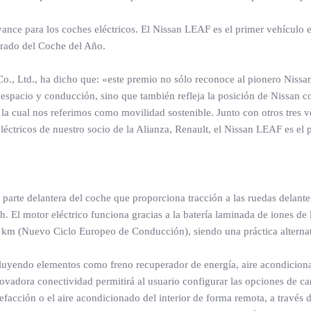
nce para los coches eléctricos. El Nissan LEAF es el primer vehículo 
urado del Coche del Año.
Co., Ltd., ha dicho que: «este premio no sólo reconoce al pionero Nis
, espacio y conducción, sino que también refleja la posición de Nissan 
a la cual nos referimos como movilidad sostenible. Junto con otros tres
léctricos de nuestro socio de la Alianza, Renault, el Nissan LEAF es el 
parte delantera del coche que proporciona tracción a las ruedas delan
 El motor eléctrico funciona gracias a la batería laminada de iones de 
km (Nuevo Ciclo Europeo de Conducción), siendo una práctica alterna
luyendo elementos como freno recuperador de energía, aire acondicionad
vadora conectividad permitirá al usuario configurar las opciones de car
lefacción o el aire acondicionado del interior de forma remota, a través