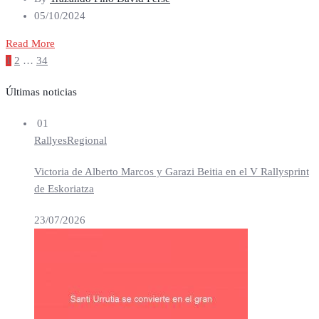
05/10/2024
Read More
Paginación
1
2
…
34
de
entradas
Últimas noticias
01
Rallyes
Regional
Victoria de Alberto Marcos y Garazi Beitia en el V Rallysprint
de Eskoriatza
23/07/2026