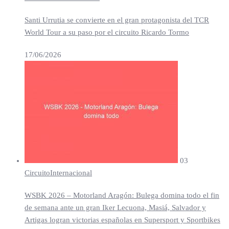
Santi Urrutia se convierte en el gran protagonista del TCR
World Tour a su paso por el circuito Ricardo Tormo
17/06/2026
03
Circuito
Internacional
WSBK 2026 – Motorland Aragón: Bulega domina todo el fin
de semana ante un gran Iker Lecuona, Masiá, Salvador y
Artigas logran victorias españolas en Supersport y Sportbikes