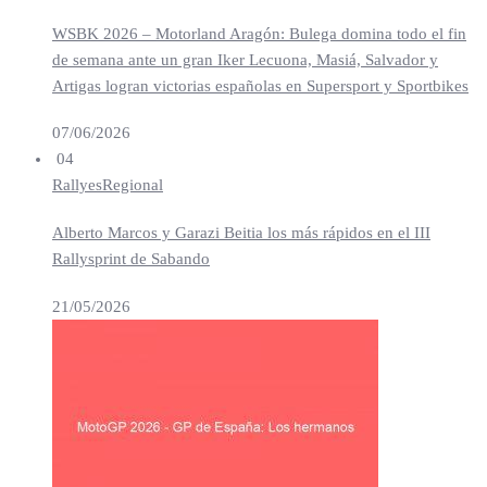
WSBK 2026 – Motorland Aragón: Bulega domina todo el fin
de semana ante un gran Iker Lecuona, Masiá, Salvador y
Artigas logran victorias españolas en Supersport y Sportbikes
07/06/2026
04
Rallyes
Regional
Alberto Marcos y Garazi Beitia los más rápidos en el III
Rallysprint de Sabando
21/05/2026