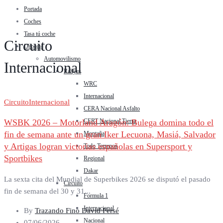
Portada
Coches
Tasa tú coche
Circuito
Deporte
Automovilismo
Internacional
Rallyes
WRC
Internacional
Circuito
Internacional
CERA Nacional Asfalto
WSBK 2026 – Motorland Aragón: Bulega domina todo el
CERT Nacional Tierra
fin de semana ante un gran Iker Lecuona, Masiá, Salvador
Montaña
y Artigas logran victorias españolas en Supersport y
Todo Terrenos
Sportbikes
Regional
Dakar
La sexta cita del Mundial de Superbikes 2026 se disputó el pasado
Circuito
fin de semana del 30 y 31...
Formula 1
Internacional
By
Trazando Fino David Persé
Nacional
07/06/2026