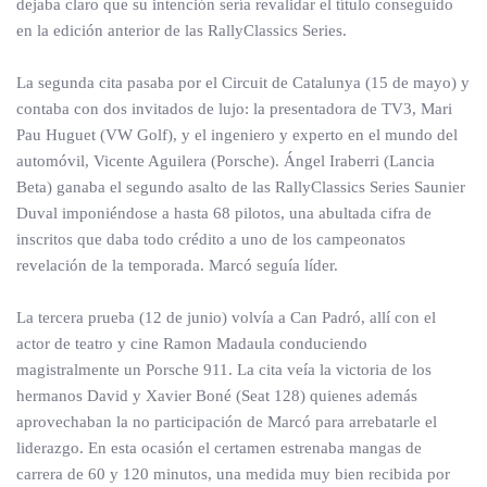
dejaba claro que su intención sería revalidar el título conseguido
en la edición anterior de las RallyClassics Series.
La segunda cita pasaba por el Circuit de Catalunya (15 de mayo) y
contaba con dos invitados de lujo: la presentadora de TV3, Mari
Pau Huguet (VW Golf), y el ingeniero y experto en el mundo del
automóvil, Vicente Aguilera (Porsche). Ángel Iraberri (Lancia
Beta) ganaba el segundo asalto de las RallyClassics Series Saunier
Duval imponiéndose a hasta 68 pilotos, una abultada cifra de
inscritos que daba todo crédito a uno de los campeonatos
revelación de la temporada. Marcó seguía líder.
La tercera prueba (12 de junio) volvía a Can Padró, allí con el
actor de teatro y cine Ramon Madaula conduciendo
magistralmente un Porsche 911. La cita veía la victoria de los
hermanos David y Xavier Boné (Seat 128) quienes además
aprovechaban la no participación de Marcó para arrebatarle el
liderazgo. En esta ocasión el certamen estrenaba mangas de
carrera de 60 y 120 minutos, una medida muy bien recibida por