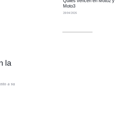
Quiles vencen en Moto2 y
Moto3
28/04/2026
n la
nto a su