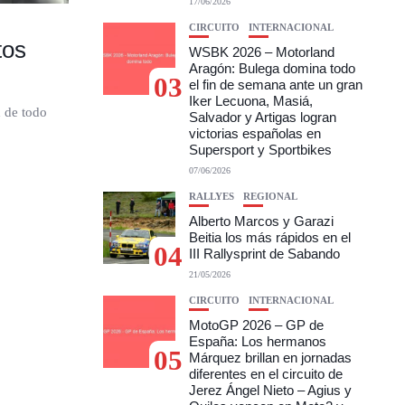
17/06/2026
CIRCUITO
INTERNACIONAL
tos
WSBK 2026 – Motorland
Aragón: Bulega domina todo
03
el fin de semana ante un gran
Iker Lecuona, Masiá,
d de todo
Salvador y Artigas logran
victorias españolas en
Supersport y Sportbikes
07/06/2026
RALLYES
REGIONAL
Alberto Marcos y Garazi
Beitia los más rápidos en el
04
III Rallysprint de Sabando
21/05/2026
CIRCUITO
INTERNACIONAL
MotoGP 2026 – GP de
España: Los hermanos
05
Márquez brillan en jornadas
diferentes en el circuito de
Jerez Ángel Nieto – Agius y