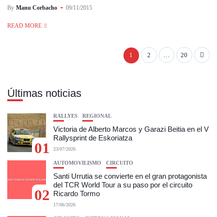
By
Manu Corbacho
09/11/2015
READ MORE
1
2
…
20
Últimas noticias
RALLYES
REGIONAL
Victoria de Alberto Marcos y Garazi Beitia en el V
Rallysprint de Eskoriatza
01
23/07/2026
AUTOMOVILISMO
CIRCUITO
Santi Urrutia se convierte en el gran protagonista
del TCR World Tour a su paso por el circuito
02
Ricardo Tormo
17/06/2026