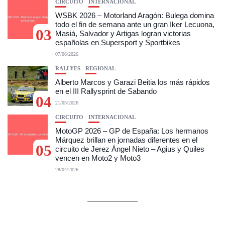
CIRCUITO
INTERNACIONAL
WSBK 2026 – Motorland Aragón: Bulega domina
todo el fin de semana ante un gran Iker Lecuona,
03
Masiá, Salvador y Artigas logran victorias
españolas en Supersport y Sportbikes
07/06/2026
RALLYES
REGIONAL
Alberto Marcos y Garazi Beitia los más rápidos
en el III Rallysprint de Sabando
04
21/05/2026
CIRCUITO
INTERNACIONAL
MotoGP 2026 – GP de España: Los hermanos
Márquez brillan en jornadas diferentes en el
05
circuito de Jerez Ángel Nieto – Agius y Quiles
vencen en Moto2 y Moto3
28/04/2026