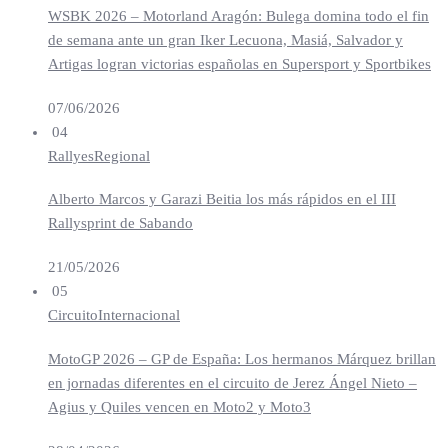
WSBK 2026 – Motorland Aragón: Bulega domina todo el fin
de semana ante un gran Iker Lecuona, Masiá, Salvador y
Artigas logran victorias españolas en Supersport y Sportbikes
07/06/2026
04
Rallyes
Regional
Alberto Marcos y Garazi Beitia los más rápidos en el III
Rallysprint de Sabando
21/05/2026
05
Circuito
Internacional
MotoGP 2026 – GP de España: Los hermanos Márquez brillan
en jornadas diferentes en el circuito de Jerez Ángel Nieto –
Agius y Quiles vencen en Moto2 y Moto3