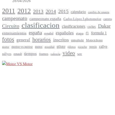
28/04/2026
2012
2011
2013
2014
2015
calendario
cambio de rasante
campeonato
campeonato españa
Carlos López J.photomotor
carrera
clasificacion
Circuito
Dakar
clasificaciones
coches
españa
españoles
entrenamientos
formula 1
f1
español
etapa
fotos
horarios
inscritos
general
mitsubishi
Motociclismo
rallye
piloto
motor vs motor
motos
precio
motor
mundial
porsche
pilotos
video
tiempos
rallyes
tramos
renault
wrc
valencia