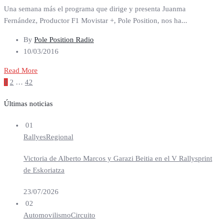
Una semana más el programa que dirige y presenta Juanma
Fernández, Productor F1 Movistar +, Pole Position, nos ha...
By
Pole Position Radio
10/03/2016
Read More
Paginación
1
2
…
42
de
entradas
Últimas noticias
01
Rallyes
Regional
Victoria de Alberto Marcos y Garazi Beitia en el V Rallysprint
de Eskoriatza
23/07/2026
02
Automovilismo
Circuito