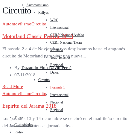
Automovilismo
Circuito
Rallyes
WRC
Automovilismo
Circuito
Internacional
CERA Nacional Asfalto
Motorland Classic Festival 2018
CERT Nacional Tierra
El pasado 2 a 4 de Noviembre nos desplazamos hasta el aragonés
Montaña
circuito de Motorland para vivir una nueva...
Todo Terrenos
Regional
By
Trazando Fino David Persé
Dakar
07/11/2018
Circuito
Read More
Formula 1
Automovilismo
Circuito
Internacional
Nacional
Espíritu del Jarama 2018
Regional
Motos
Los pasados 13 y 14 de octubre se celebró en el madrileño circuito
Curiosidades
del Jarama dos intensas jornadas de...
Radio