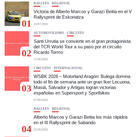
RALLYES
REGIONAL
Victoria de Alberto Marcos y Garazi Beitia en el V
Rallysprint de Eskoriatza
01
23/07/2026
AUTOMOVILISMO
CIRCUITO
Santi Urrutia se convierte en el gran protagonista
del TCR World Tour a su paso por el circuito
02
Ricardo Tormo
17/06/2026
CIRCUITO
INTERNACIONAL
WSBK 2026 – Motorland Aragón: Bulega domina
todo el fin de semana ante un gran Iker Lecuona,
03
Masiá, Salvador y Artigas logran victorias
españolas en Supersport y Sportbikes
07/06/2026
RALLYES
REGIONAL
Alberto Marcos y Garazi Beitia los más rápidos
en el III Rallysprint de Sabando
04
21/05/2026