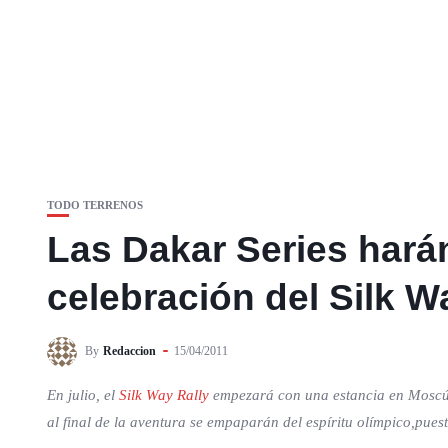
TODO TERRENOS
Las Dakar Series harán
celebración del Silk W
By
Redaccion
15/04/2011
En julio, el
Silk Way Rally
empezará con una estancia en Moscú, 
al final de la aventura se empaparán del espíritu olímpico,pues