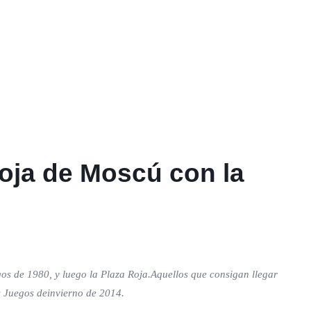
roja de Moscú con la
os de 1980, y luego la Plaza Roja.Aquellos que consigan llegar
os Juegos deinvierno de 2014.