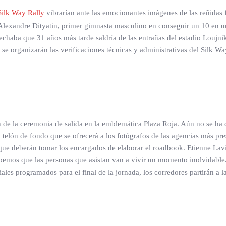
Silk Way Rally
vibrarían ante las emocionantes imágenes de las reñidas
o Alexandre Dityatin, primer gimnasta masculino en conseguir un 10 en 
aba que 31 años más tarde saldría de las entrañas del estadio Loujniki
se organizarán las verificaciones técnicas y administrativas del Silk Wa
n de la ceremonia de salida en la emblemática Plaza Roja. Aún no se ha 
el telón de fondo que se ofrecerá a los fotógrafos de las agencias más pr
que deberán tomar los encargados de elaborar el roadbook. Etienne Lavi
abemos que las personas que asistan van a vivir un momento inolvidable.
iciales programados para el final de la jornada, los corredores partirán a