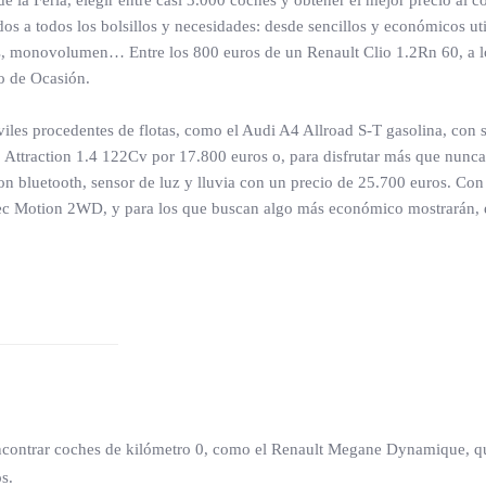
de la Feria, elegir entre casi 3.000 coches y obtener el mejor precio al
s a todos los bolsillos y necesidades: desde sencillos y económicos uti
s, monovolumen… Entre los 800 euros de un Renault Clio 1.2Rn 60, a l
o de Ocasión.
viles procedentes de flotas, como el Audi A4 Allroad S-T gasolina, con 
Attraction 1.4 122Cv por 17.800 euros o, para disfrutar más que nunca
bluetooth, sensor de luz y lluvia con un precio de 25.700 euros. Con s
ec Motion 2WD, y para los que buscan algo más económico mostrarán, e
 encontrar coches de kilómetro 0, como el Renault Megane Dynamique, q
s.