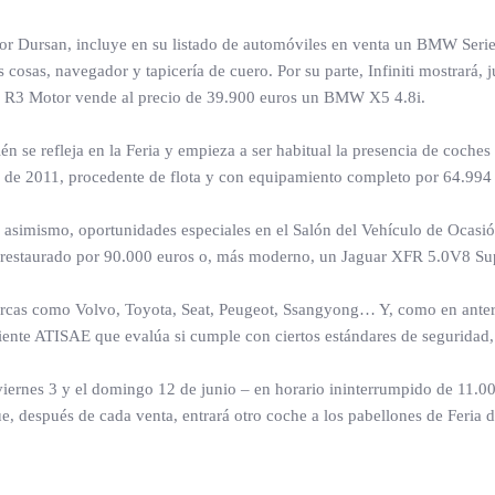
tor Dursan, incluye en su listado de automóviles en venta un BMW Seri
cosas, navegador y tapicería de cuero. Por su parte, Infiniti mostrará, j
e R3 Motor vende al precio de 39.900 euros un BMW X5 4.8i.
én se refleja en la Feria y empieza a ser habitual la presencia de coche
 de 2011, procedente de flota y con equipamiento completo por 64.994 
, asimismo, oportunidades especiales en el Salón del Vehículo de Ocasi
restaurado por 90.000 euros o, más moderno, un Jaguar XFR 5.0V8 Su
rcas como Volvo, Toyota, Seat, Peugeot, Ssangyong… Y, como en anterio
diente ATISAE que evalúa si cumple con ciertos estándares de seguridad,
 viernes 3 y el domingo 12 de junio – en horario ininterrumpido de 11.0
, después de cada venta, entrará otro coche a los pabellones de Feria 