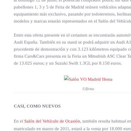
al domingo 12 de junio, el potencial comprador podrá, sin salir 
pabellones 1, 3 y 5 de Feria de Madrid reúnen vehículos adaptado
equipamiento más exclusivo, pasando por todoterrenos, berlina
modelos y marcas estarán representados en el Salón del Vehícul
Entre esta oferta presente en el certamen se encontrarán automó
Audi España. También en su stand se podrá adquirir un Audi A1 
procedente de demostración y con 3.123 kilómetros equipado con 
firma Cars&Cars presenta en la Feria un Mitsubish ASC Clear T
de 13.025 euros; y un Suzuki Swift 1.3GL por 8.150 euros.
©Ifema
CASI, COMO NUEVOS
En el
Salón del Vehículo de Ocasión
, también resulta habitual
matriculado en marzo de 2011, estará a la venta por 18.000 euro