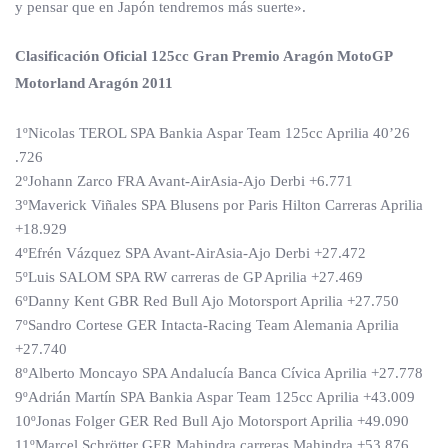
y pensar que en Japón tendremos más suerte».
Clasificación Oficial 125cc Gran Premio Aragón MotoGP
Motorland Aragón 2011
1ºNicolas TEROL SPA Bankia Aspar Team 125cc Aprilia 40’26
.726
2ºJohann Zarco FRA Avant-AirAsia-Ajo Derbi +6.771
3ºMaverick Viñales SPA Blusens por Paris Hilton Carreras Aprilia
+18.929
4ºEfrén Vázquez SPA Avant-AirAsia-Ajo Derbi +27.472
5ºLuis SALOM SPA RW carreras de GP Aprilia +27.469
6ºDanny Kent GBR Red Bull Ajo Motorsport Aprilia +27.750
7ºSandro Cortese GER Intacta-Racing Team Alemania Aprilia
+27.740
8ºAlberto Moncayo SPA Andalucía Banca Cívica Aprilia +27.778
9ºAdrián Martín SPA Bankia Aspar Team 125cc Aprilia +43.009
10ºJonas Folger GER Red Bull Ajo Motorsport Aprilia +49.090
11ºMarcel Schrötter GER Mahindra carreras Mahindra +53.876