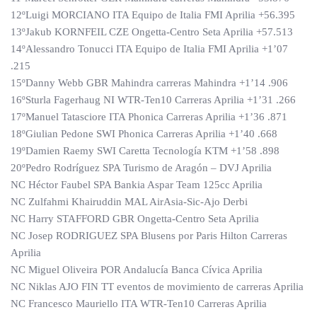
12ºLuigi MORCIANO ITA Equipo de Italia FMI Aprilia +56.395
13ºJakub KORNFEIL CZE Ongetta-Centro Seta Aprilia +57.513
14ºAlessandro Tonucci ITA Equipo de Italia FMI Aprilia +1’07
.215
15ºDanny Webb GBR Mahindra carreras Mahindra +1’14 .906
16ºSturla Fagerhaug NI WTR-Ten10 Carreras Aprilia +1’31 .266
17ºManuel Tatasciore ITA Phonica Carreras Aprilia +1’36 .871
18ºGiulian Pedone SWI Phonica Carreras Aprilia +1’40 .668
19ºDamien Raemy SWI Caretta Tecnología KTM +1’58 .898
20ºPedro Rodríguez SPA Turismo de Aragón – DVJ Aprilia
NC Héctor Faubel SPA Bankia Aspar Team 125cc Aprilia
NC Zulfahmi Khairuddin MAL AirAsia-Sic-Ajo Derbi
NC Harry STAFFORD GBR Ongetta-Centro Seta Aprilia
NC Josep RODRIGUEZ SPA Blusens por Paris Hilton Carreras
Aprilia
NC Miguel Oliveira POR Andalucía Banca Cívica Aprilia
NC Niklas AJO FIN TT eventos de movimiento de carreras Aprilia
NC Francesco Mauriello ITA WTR-Ten10 Carreras Aprilia