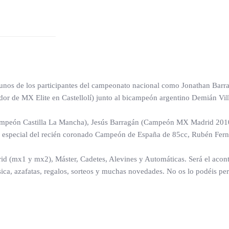
algunos de los participantes del campeonato nacional como Jonathan B
r de MX Elite en Castellolí) junto al bicampeón argentino Demián Vi
(Campeón Castilla La Mancha), Jesús Barragán (Campeón MX Madrid 2010)
ón especial del recién coronado Campeón de España de 85cc, Rubén Fer
rid (mx1 y mx2), Máster, Cadetes, Alevines y Automáticas. Será el aco
sica, azafatas, regalos, sorteos y muchas novedades. No os lo podéis per