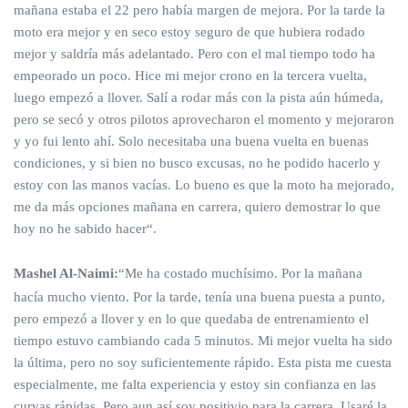
mañana estaba el 22 pero había margen de mejora. Por la tarde la
moto era mejor y en seco estoy seguro de que hubiera rodado
mejor y saldría más adelantado. Pero con el mal tiempo todo ha
empeorado un poco. Hice mi mejor crono en la tercera vuelta,
luego empezó a llover. Salí a rodar más con la pista aún húmeda,
pero se secó y otros pilotos aprovecharon el momento y mejoraron
y yo fui lento ahí. Solo necesitaba una buena vuelta en buenas
condiciones, y si bien no busco excusas, no he podido hacerlo y
estoy con las manos vacías. Lo bueno es que la moto ha mejorado,
me da más opciones mañana en carrera, quiero demostrar lo que
hoy no he sabido hacer“.
Mashel Al-Naimi:
“Me ha costado muchísimo. Por la mañana
hacía mucho viento. Por la tarde, tenía una buena puesta a punto,
pero empezó a llover y en lo que quedaba de entrenamiento el
tiempo estuvo cambiando cada 5 minutos. Mi mejor vuelta ha sido
la última, pero no soy suficientemente rápido. Esta pista me cuesta
especialmente, me falta experiencia y estoy sin confianza en las
curvas rápidas. Pero aun así soy positivio para la carrera. Usaré la