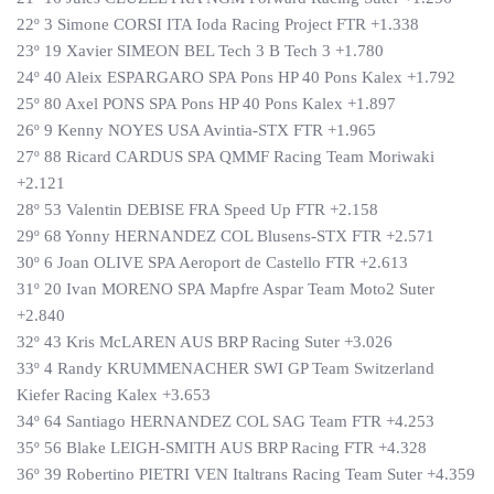
22º 3 Simone CORSI ITA Ioda Racing Project FTR +1.338
23º 19 Xavier SIMEON BEL Tech 3 B Tech 3 +1.780
24º 40 Aleix ESPARGARO SPA Pons HP 40 Pons Kalex +1.792
25º 80 Axel PONS SPA Pons HP 40 Pons Kalex +1.897
26º 9 Kenny NOYES USA Avintia-STX FTR +1.965
27º 88 Ricard CARDUS SPA QMMF Racing Team Moriwaki
+2.121
28º 53 Valentin DEBISE FRA Speed Up FTR +2.158
29º 68 Yonny HERNANDEZ COL Blusens-STX FTR +2.571
30º 6 Joan OLIVE SPA Aeroport de Castello FTR +2.613
31º 20 Ivan MORENO SPA Mapfre Aspar Team Moto2 Suter
+2.840
32º 43 Kris McLAREN AUS BRP Racing Suter +3.026
33º 4 Randy KRUMMENACHER SWI GP Team Switzerland
Kiefer Racing Kalex +3.653
34º 64 Santiago HERNANDEZ COL SAG Team FTR +4.253
35º 56 Blake LEIGH-SMITH AUS BRP Racing FTR +4.328
36º 39 Robertino PIETRI VEN Italtrans Racing Team Suter +4.359