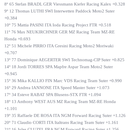
8º 65 Stefan BRADL GER Viessmann Kiefer Racing Kalex +0.328
9º 12 Thomas LUTHI SWI Interwetten Paddock Moto2 Suter
+0.384
10º 75 Mattia PASINI ITA Ioda Racing Project FTR +0.518
11º 76 Max NEUKIRCHNER GER MZ Racing Team MZ-RE
Honda +0.693
12º 51 Michele PIRRO ITA Gresini Racing Moto2 Moriwaki
+0.707
13º 77 Dominique AEGERTER SWI Technomag-CIP Suter +0.825
14º 18 Jordi TORRES SPA Mapfre Aspar Team Moto2 Suter
+0.945
15º 36 Mika KALLIO FIN Marc VDS Racing Team Suter +0.990
16º 29 Andrea IANNONE ITA Speed Master Suter +1.073
17º 34 Esteve RABAT SPA Blusens-STX FTR +1.094
18º 13 Anthony WEST AUS MZ Racing Team MZ-RE Honda
+1.101
19º 35 Raffaele DE ROSA ITA NGM Forward Racing Suter +1.126
20º 71 Claudio CORTI ITA Italtrans Racing Team Suter +1.161
21º 16 Jules CLUZEL FRA NGM Forward Racing Suter +1.256