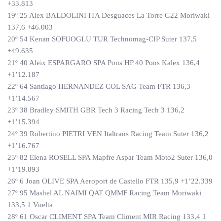
+33.813
19º 25 Alex BALDOLINI ITA Desguaces La Torre G22 Moriwaki
137,6 +46.003
20º 54 Kenan SOFUOGLU TUR Technomag-CIP Suter 137,5
+49.635
21º 40 Aleix ESPARGARO SPA Pons HP 40 Pons Kalex 136,4
+1’12.187
22º 64 Santiago HERNANDEZ COL SAG Team FTR 136,3
+1’14.567
23º 38 Bradley SMITH GBR Tech 3 Racing Tech 3 136,2
+1’15.394
24º 39 Robertino PIETRI VEN Italtrans Racing Team Suter 136,2
+1’16.767
25º 82 Elena ROSELL SPA Mapfre Aspar Team Moto2 Suter 136,0
+1’19.893
26º 6 Joan OLIVE SPA Aeroport de Castello FTR 135,9 +1’22.339
27º 95 Mashel AL NAIMI QAT QMMF Racing Team Moriwaki
133,5 1 Vuelta
28º 61 Oscar CLIMENT SPA Team Climent MIR Racing 133,4 1