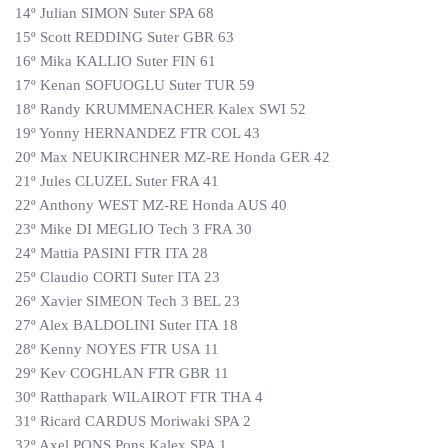
14º Julian SIMON Suter SPA 68
15º Scott REDDING Suter GBR 63
16º Mika KALLIO Suter FIN 61
17º Kenan SOFUOGLU Suter TUR 59
18º Randy KRUMMENACHER Kalex SWI 52
19º Yonny HERNANDEZ FTR COL 43
20º Max NEUKIRCHNER MZ-RE Honda GER 42
21º Jules CLUZEL Suter FRA 41
22º Anthony WEST MZ-RE Honda AUS 40
23º Mike DI MEGLIO Tech 3 FRA 30
24º Mattia PASINI FTR ITA 28
25º Claudio CORTI Suter ITA 23
26º Xavier SIMEON Tech 3 BEL 23
27º Alex BALDOLINI Suter ITA 18
28º Kenny NOYES FTR USA 11
29º Kev COGHLAN FTR GBR 11
30º Ratthapark WILAIROT FTR THA 4
31º Ricard CARDUS Moriwaki SPA 2
32º Axel PONS Pons Kalex SPA 1