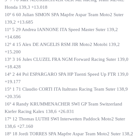
Honda 139,3 +13.018
10º 6 60 Julian SIMON SPA Mapfre Aspar Team Moto2 Suter
139,2 +13.685
11º 5 29 Andrea IANNONE ITA Speed Master Suter 139,2
+14.686
12º 4 15 Alex DE ANGELIS RSM JIR Moto2 Motobi 139,2
+15.200
13º 3 16 Jules CLUZEL FRA NGM Forward Racing Suter 139,0
+18.428
14º 2 44 Pol ESPARGARO SPA HP Tuenti Speed Up FTR 139,0
+19.177
15º 1 71 Claudio CORTI ITA Italtrans Racing Team Suter 138,9
+20.356
16º 4 Randy KRUMMENACHER SWI GP Team Switzerland
Kiefer Racing Kalex 138,6 +26.031
17º 12 Thomas LUTHI SWI Interwetten Paddock Moto2 Suter
138,6 +27.160
18º 18 Jordi TORRES SPA Mapfre Aspar Team Moto2 Suter 138,2