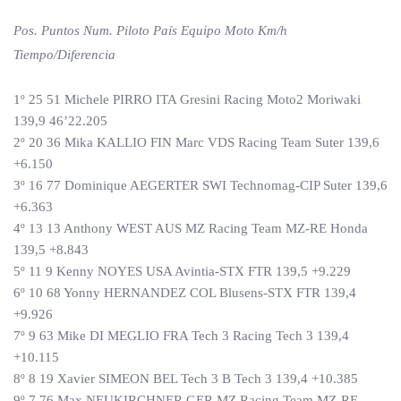
Pos. Puntos Num. Piloto País Equipo Moto Km/h
Tiempo/Diferencia
1º 25 51 Michele PIRRO ITA Gresini Racing Moto2 Moriwaki
139,9 46’22.205
2º 20 36 Mika KALLIO FIN Marc VDS Racing Team Suter 139,6
+6.150
3º 16 77 Dominique AEGERTER SWI Technomag-CIP Suter 139,6
+6.363
4º 13 13 Anthony WEST AUS MZ Racing Team MZ-RE Honda
139,5 +8.843
5º 11 9 Kenny NOYES USA Avintia-STX FTR 139,5 +9.229
6º 10 68 Yonny HERNANDEZ COL Blusens-STX FTR 139,4
+9.926
7º 9 63 Mike DI MEGLIO FRA Tech 3 Racing Tech 3 139,4
+10.115
8º 8 19 Xavier SIMEON BEL Tech 3 B Tech 3 139,4 +10.385
9º 7 76 Max NEUKIRCHNER GER MZ Racing Team MZ-RE