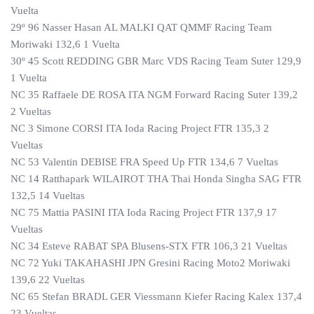
Vuelta
29º 96 Nasser Hasan AL MALKI QAT QMMF Racing Team
Moriwaki 132,6 1 Vuelta
30º 45 Scott REDDING GBR Marc VDS Racing Team Suter 129,9
1 Vuelta
NC 35 Raffaele DE ROSA ITA NGM Forward Racing Suter 139,2
2 Vueltas
NC 3 Simone CORSI ITA Ioda Racing Project FTR 135,3 2
Vueltas
NC 53 Valentin DEBISE FRA Speed Up FTR 134,6 7 Vueltas
NC 14 Ratthapark WILAIROT THA Thai Honda Singha SAG FTR
132,5 14 Vueltas
NC 75 Mattia PASINI ITA Ioda Racing Project FTR 137,9 17
Vueltas
NC 34 Esteve RABAT SPA Blusens-STX FTR 106,3 21 Vueltas
NC 72 Yuki TAKAHASHI JPN Gresini Racing Moto2 Moriwaki
139,6 22 Vueltas
NC 65 Stefan BRADL GER Viessmann Kiefer Racing Kalex 137,4
23 Vueltas