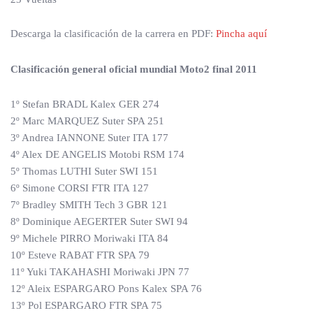
Descarga la clasificación de la carrera en PDF:
Pincha aquí
Clasificación general oficial mundial Moto2 final 2011
1º Stefan BRADL Kalex GER 274
2º Marc MARQUEZ Suter SPA 251
3º Andrea IANNONE Suter ITA 177
4º Alex DE ANGELIS Motobi RSM 174
5º Thomas LUTHI Suter SWI 151
6º Simone CORSI FTR ITA 127
7º Bradley SMITH Tech 3 GBR 121
8º Dominique AEGERTER Suter SWI 94
9º Michele PIRRO Moriwaki ITA 84
10º Esteve RABAT FTR SPA 79
11º Yuki TAKAHASHI Moriwaki JPN 77
12º Aleix ESPARGARO Pons Kalex SPA 76
13º Pol ESPARGARO FTR SPA 75