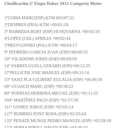
Clasificación 2ª Etapa Dakar 2012 Categoría Motos
1ºCOMA MARC(ESP) KTM 003:07:21
2ºDESPRES (FRA) KTM +00:01:18
3º BARREDA BORT (ESP) HUSQVARNA +00:02:33
4ºLOPEZ (CHL) APRILIA +00:02:44
5ºPRZYGONSKI (POL) KTM +00:04:17
9º PEDRERO GARCIA JUAN (ESP)+00:09:35
10º VILADOMS JORDI (ESP)+00:09:59
14º FARRES GUELL GERARD (ESP)+00:12:35
37ºPELLICER JOSE MANUEL (ESP)+00:31:16
53º SANZ PLA-GILIBERT EULALIA (ESP) +00:46:30
68º GUASCH MARC (ESP) +00:58:22
80º PUERTAS HERRERA MIGUEL (ESP) +01:11:55
104º MARTÍNEZ PACO (ESP) +01:57:36
111º GOMEZ JORGE (ESP) +02:05:14
127º ROMERO FONT ROSA (ESP)+02:33:24
135º PENATE MUNOZ PEDRO MANUEL (ESP) +02:59:18
152º SERRA RIPOLL DAVID (ESP) +04:46:42