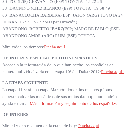
26º FOJ (ESP) CERVANTES (ESP) TOYOTA +13:22:28
38º DAGNINO (CHL) BLANCO (ESP) TOYOTA +19:58:49
63º BANACLOCHA BARBERA (ESP) JATON (ARG) TOYOTA 24
HORAS +07:19:15 (7 horas penalización)
ABANDONO ROBERTO IBARZ(ESP) MARC DE PABLO (ESP)
ABANDONO AMOR (ARG) RUBI (ESP) TOYOTA
Mira todos los tiempos:
Pincha aquí
DE INTERES ESPECIAL PILOTOS ESPAÑOLES
Accede a la información de lo que han hecho los españoles de
manera individualizada en la etapa 10ª del Dakar 2012:
Pincha aquí
LA ETAPA SIGUIENTE
La etapa 11 será una etapa Maratón donde los mismos pilotos
deberán cuidar las mecánicas de sus motos dado que no tendrán
ayuda externa:
Más información y seguimiento de los españoles
DE INTERES:
Mira el video resumen de la etapa de hoy:
Pincha aquí