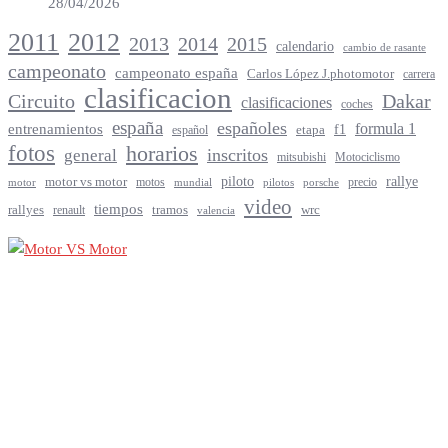
28/04/2026
2012
2011
2013
2014
2015
calendario
cambio de rasante
campeonato
campeonato españa
Carlos López J.photomotor
carrera
clasificacion
Circuito
Dakar
clasificaciones
coches
españa
españoles
entrenamientos
formula 1
f1
español
etapa
fotos
horarios
inscritos
general
mitsubishi
Motociclismo
rallye
piloto
motor vs motor
motos
precio
motor
mundial
porsche
pilotos
video
tiempos
rallyes
tramos
renault
wrc
valencia