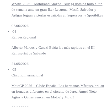
WSBK 2026 – Motorland Aragón: Bulega domina todo el fin
de semana ante un gran Iker Lecuona, Masiá, Salvador y
Artigas logran victorias españolas en Supersport y Sportbikes
07/06/2026
04
Rallyes
Regional
Alberto Marcos y Garazi Beitia los más rápidos en el III
Rallysprint de Sabando
21/05/2026
05
Circuito
Internacional
MotoGP 2026 – GP de España: Los hermanos Márquez brillan
en jornadas diferentes en el circuito de Jerez Ángel Nieto –
Agius y Quiles vencen en Moto2 y Moto3