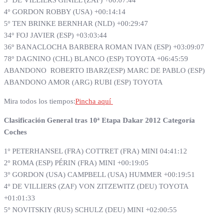
3º DE VILLIERS GINIEL (ZAF) +00:07:44
4º GORDON ROBBY (USA) +00:14:14
5º TEN BRINKE BERNHAR (NLD) +00:29:47
34º FOJ JAVIER (ESP) +03:03:44
36º BANACLOCHA BARBERA ROMAN IVAN (ESP) +03:09:07
78º DAGNINO (CHL) BLANCO (ESP) TOYOTA +06:45:59
ABANDONO ROBERTO IBARZ(ESP) MARC DE PABLO (ESP)
ABANDONO AMOR (ARG) RUBI (ESP) TOYOTA
Mira todos los tiempos:
Pincha aquí
Clasificación General tras 10ª Etapa Dakar 2012 Categoría
Coches
1º PETERHANSEL (FRA) COTTRET (FRA) MINI 04:41:12
2º ROMA (ESP) PÉRIN (FRA) MINI +00:19:05
3º GORDON (USA) CAMPBELL (USA) HUMMER +00:19:51
4º DE VILLIERS (ZAF) VON ZITZEWITZ (DEU) TOYOTA
+01:01:33
5º NOVITSKIY (RUS) SCHULZ (DEU) MINI +02:00:55