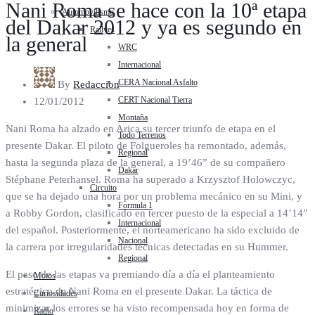
Nani Roma se hace con la 10ª etapa
Automovilismo
del Dakar 2012 y ya es segundo en
Rallyes
la general
WRC
Internacional
CERA Nacional Asfalto
By
Redaccion
CERT Nacional Tierra
12/01/2012
Montaña
Nani Roma ha alzado en Arica su tercer triunfo de etapa en el
Todo Terrenos
presente Dakar. El piloto de Folgueroles ha remontado, además,
Regional
hasta la segunda plaza de la general, a 19’46” de su compañero
Dakar
Stéphane Peterhansel. Roma ha superado a Krzysztof Holowczyc,
Circuito
que se ha dejado una hora por un problema mecánico en su Mini, y
Formula 1
a Robby Gordon, clasificado en tercer puesto de la especial a 14’14”
Internacional
del español. Posteriormente, el norteamericano ha sido excluido de
Nacional
la carrera por irregularidades técnicas detectadas en su Hummer.
Regional
El paso de las etapas va premiando día a día el planteamiento
Motos
estratégico de Nani Roma en el presente Dakar. La táctica de
Curiosidades
minimizar los errores se ha visto recompensada hoy en forma de
Radio