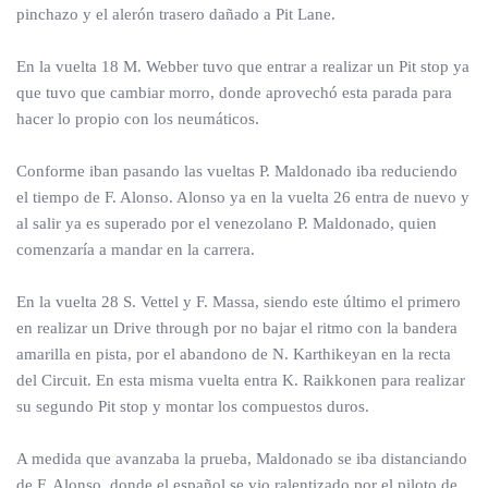
pinchazo y el alerón trasero dañado a Pit Lane.
En la vuelta 18 M. Webber tuvo que entrar a realizar un Pit stop ya
que tuvo que cambiar morro, donde aprovechó esta parada para
hacer lo propio con los neumáticos.
Conforme iban pasando las vueltas P. Maldonado iba reduciendo
el tiempo de F. Alonso. Alonso ya en la vuelta 26 entra de nuevo y
al salir ya es superado por el venezolano P. Maldonado, quien
comenzaría a mandar en la carrera.
En la vuelta 28 S. Vettel y F. Massa, siendo este último el primero
en realizar un Drive through por no bajar el ritmo con la bandera
amarilla en pista, por el abandono de N. Karthikeyan en la recta
del Circuit. En esta misma vuelta entra K. Raikkonen para realizar
su segundo Pit stop y montar los compuestos duros.
A medida que avanzaba la prueba, Maldonado se iba distanciando
de F. Alonso, donde el español se vio ralentizado por el piloto de