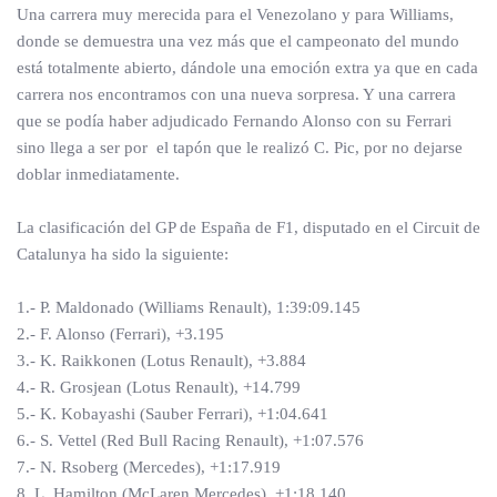
Una carrera muy merecida para el Venezolano y para Williams,
donde se demuestra una vez más que el campeonato del mundo
está totalmente abierto, dándole una emoción extra ya que en cada
carrera nos encontramos con una nueva sorpresa. Y una carrera
que se podía haber adjudicado Fernando Alonso con su Ferrari
sino llega a ser por el tapón que le realizó C. Pic, por no dejarse
doblar inmediatamente.
La clasificación del GP de España de F1, disputado en el Circuit de
Catalunya ha sido la siguiente:
1.- P. Maldonado (Williams Renault), 1:39:09.145
2.- F. Alonso (Ferrari), +3.195
3.- K. Raikkonen (Lotus Renault), +3.884
4.- R. Grosjean (Lotus Renault), +14.799
5.- K. Kobayashi (Sauber Ferrari), +1:04.641
6.- S. Vettel (Red Bull Racing Renault), +1:07.576
7.- N. Rsoberg (Mercedes), +1:17.919
8. L. Hamilton (McLaren Mercedes), +1:18.140