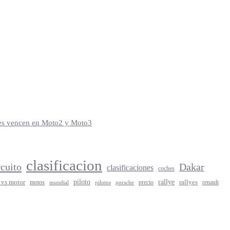
iles vencen en Moto2 y Moto3
clasificacion
rcuito
Dakar
clasificaciones
coches
rallye
piloto
rallyes
 vs motor
motos
precio
renault
mundial
porsche
pilotos