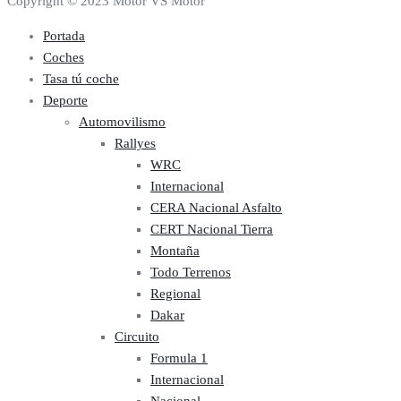
Copyright © 2023 Motor VS Motor
Portada
Coches
Tasa tú coche
Deporte
Automovilismo
Rallyes
WRC
Internacional
CERA Nacional Asfalto
CERT Nacional Tierra
Montaña
Todo Terrenos
Regional
Dakar
Circuito
Formula 1
Internacional