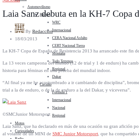
Nacional
Automovilismo
Laia Sanz debuta en la KH-7 Copa d
Rallyes
WRC
Internacional
By
Redaccion
CERA Nacional Asfalto
18/03/2013
CERT Nacional Tierra
La KH-7 Copa de España de Resistencia 2013 ha arrancado este fin de 
Montaña
Todo Terrenos
La 13 veces campeona del mundo (12 de trial y 1 de enduro) ha cambia
Regional
historia para féminas en una prueba del mundial indoor.
Dakar
“Al final ya me he acostumbrado a ir cambiando de disciplina”, bromea 
Circuito
trial a la de enduro, o de la de enduro a la del Dakar, y viceversa”.
Formula 1
Internacional
Nacional
©SMCJunior Motorsport
Regional
Motos
Laia Sanz, que ha declarado en más de una ocasión su gran afición por
Curiosidades
al volante de un MINI de
SMC Junior Motorsport
, que ha compartido c
Radio