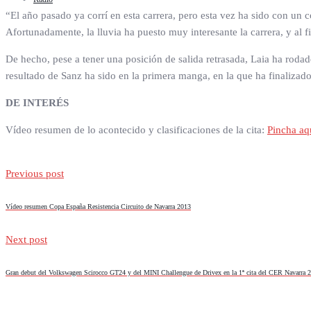
“El año pasado ya corrí en esta carrera, pero esta vez ha sido con u
Afortunadamente, la lluvia ha puesto muy interesante la carrera, y a
De hecho, pese a tener una posición de salida retrasada, Laia ha roda
resultado de Sanz ha sido en la primera manga, en la que ha finalizad
DE INTERÉS
Vídeo resumen de lo acontecido y clasificaciones de la cita:
Pincha aq
Previous post
Vídeo resumen Copa España Resistencia Circuito de Navarra 2013
Next post
Gran debut del Volkswagen Scirocco GT24 y del MINI Challengue de Drivex en la 1ª cita del CER Navarra 