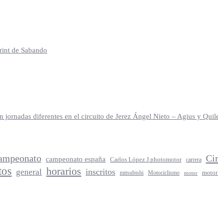
print de Sabando
jornadas diferentes en el circuito de Jerez Ángel Nieto – Agius y Qu
ampeonato
Ci
campeonato españa
Carlos López J.photomotor
carrera
tos
horarios
inscritos
general
mitsubishi
Motociclismo
motor
motor