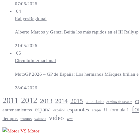
07/06/2026
04
Rallyes
Regional
Alberto Marcos y Garazi Beitia los más rápidos en el III Rallys
21/05/2026
05
Circuito
Internacional
MotoGP 2026 – GP de España: Los hermanos Márquez brillan en 
28/04/2026
2012
2011
2013
2014
c
2015
calendario
cambio de rasante
fo
españa
españoles
entrenamientos
formula 1
f1
español
etapa
video
tiempos
tramos
wrc
valencia