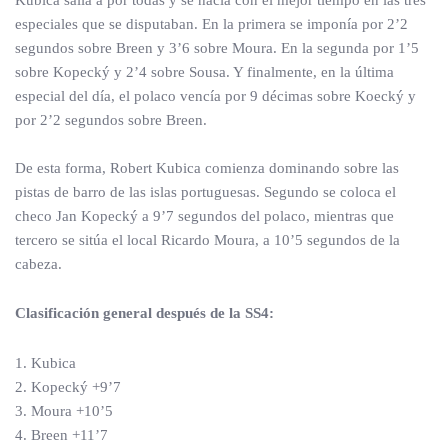
Kubica salía a por todas y se hacía con el mejor tiempo en las tres
especiales que se disputaban. En la primera se imponía por 2’2
segundos sobre Breen y 3’6 sobre Moura. En la segunda por 1’5
sobre Kopecký y 2’4 sobre Sousa. Y finalmente, en la última
especial del día, el polaco vencía por 9 décimas sobre Koecký y
por 2’2 segundos sobre Breen.
De esta forma, Robert Kubica comienza dominando sobre las
pistas de barro de las islas portuguesas. Segundo se coloca el
checo Jan Kopecký a 9’7 segundos del polaco, mientras que
tercero se sitúa el local Ricardo Moura, a 10’5 segundos de la
cabeza.
Clasificación general después de la SS4:
1. Kubica
2. Kopecký +9’7
3. Moura +10’5
4. Breen +11’7