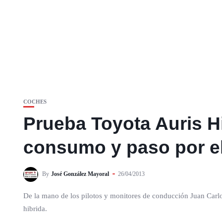
COCHES
Prueba Toyota Auris Hi
consumo y paso por el 
By
José González Mayoral
26/04/2013
De la mano de los pilotos y monitores de conducción Juan Carl
hibrida.