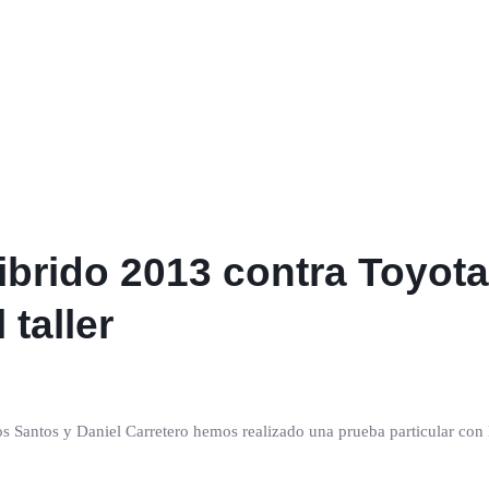
brido 2013 contra Toyota
taller
os Santos y Daniel Carretero hemos realizado una prueba particular con