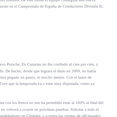
 tres minutos. De esta forma el equipo conseguía una nueva
o puesto en el Campeonato de España de Conductores División II,
o Porsche. En Canarias no iba confiado al cien por cien, y
o. De hecho, desde que lograra el título en 2009, no había
yamos pegado un paseo, ni mucho menos. Con el lastre de
. Creo que la temporada va a estar muy disputada, como ya
a con los frenos no nos ha permitido estar al 100% al final del
no volverá a ocurrir en próximas pruebas. Felicitar a todo el
mpañándome en Córdoba, y a todos los cientos de aficionados