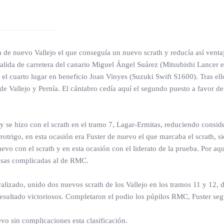
 de nuevo Vallejo el que conseguía un nuevo scrath y reducía así ventaja
 salida de carretera del canario Miguel Ángel Suárez (Mitsubishi Lancer 
el cuarto lugar en beneficio Joan Vinyes (Suzuki Swift S1600). Tras el
de Vallejo y Pernía. El cántabro cedía aquí el segundo puesto a favor d
y se hizo con el scrath en el tramo 7, Lagar-Ermitas, reduciendo conside
otrigo, en esta ocasión era Fuster de nuevo el que marcaba el scrath, 
nuevo con el scrath y en esta ocasión con el liderato de la prueba. Por a
 cosas complicadas al de RMC.
ralizado, unido dos nuevos scrath de los Vallejo en los tramos 11 y 12, d
esultado victoriosos. Completaron el podio los púpilos RMC, Fuster seg
evo sin complicaciones esta clasificación.