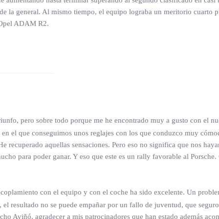
fue aumentando hasta terminar superando al segundo clasificado en casi
e de la general. Al mismo tiempo, el equipo lograba un meritorio cuart
al Opel ADAM R2.
iunfo, pero sobre todo porque me he encontrado muy a gusto con el nuev
a, en el que conseguimos unos reglajes con los que conduzco muy cómod
 He recuperado aquellas sensaciones. Pero eso no significa que nos ha
ucho para poder ganar. Y eso que este es un rally favorable al Porsche
coplamiento con el equipo y con el coche ha sido excelente. Un problem
, el resultado no se puede empañar por un fallo de juventud, que seguro 
acho Aviñó, agradecer a mis patrocinadores que han estado además aco