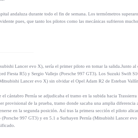
apital andaluza durante todo el fin de semana. Los termómetros superar
s evidente pues, que tanto los pilotos como las mecánicas sufrieron much
bishi Lancer evo X), sería el primer piloto en tomar la salida.Junto al c
(Ford Fiesta R5) y Sergio Vallejo (Porsche 997 GT3). Los Suzuki Swift 
(Mitsubishi Lancer evo X) sin olvidar el Opel Adam R2 de Esteban Vallín
el cántabro Pernía se adjudicaba el tramo en la subida hacia Trassierra
er provisional de la prueba, tramo donde sacaba una amplia diferencia a 
nerse en la segunda posición. Así tras la primera sección el piloto alica
jo (Porsche 997 GT3) y en 5.1 a Surhayen Pernía (Mitsubishi Lancer ev
ificado.