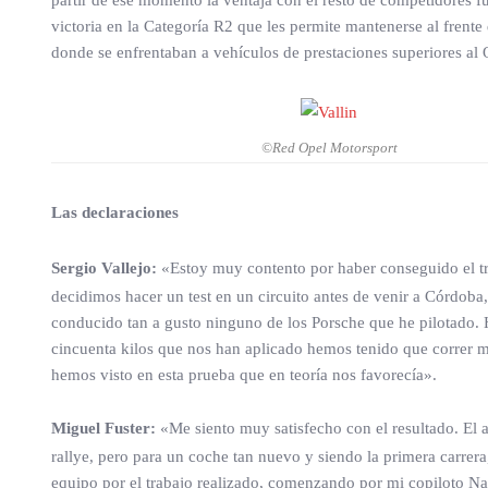
partir de ese momento la ventaja con el resto de competidores 
victoria en la Categoría R2 que les permite mantenerse al frent
donde se enfrentaban a vehículos de prestaciones superiores 
©Red Opel Motorsport
Las declaraciones
Sergio Vallejo:
«Estoy muy contento por haber conseguido el tr
decidimos hacer un test en un circuito antes de venir a Córdob
conducido tan a gusto ninguno de los Porsche que he pilotado.
cincuenta kilos que nos han aplicado hemos tenido que correr m
hemos visto en esta prueba que en teoría nos favorecía».
Miguel Fuster:
«Me siento muy satisfecho con el resultado. El a
rallye, pero para un coche tan nuevo y siendo la primera carrera
equipo por el trabajo realizado, comenzando por mi copiloto N