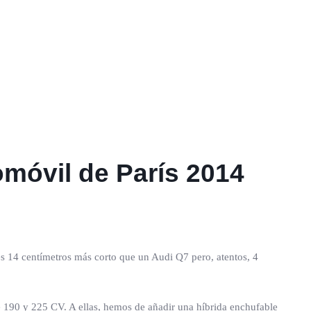
omóvil de París 2014
es 14 centímetros más corto que un Audi Q7 pero, atentos, 4
e 190 y 225 CV. A ellas, hemos de añadir una híbrida enchufable